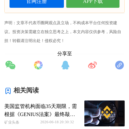
官网注册
APP下载
声明：文章不代表
币圈网
观点及立场，不构成本平台任何投资建
议。投资决策需建立在独立思考之上，本文内容仅供参考，风险自
担！转载请注明出处！侵权必究！
分享至
相关阅读
美国监管机构面临35天期限，需
根据《GENIUS法案》最终敲定
稳定币规则
2026-06-18 20:30:32
矿业头条