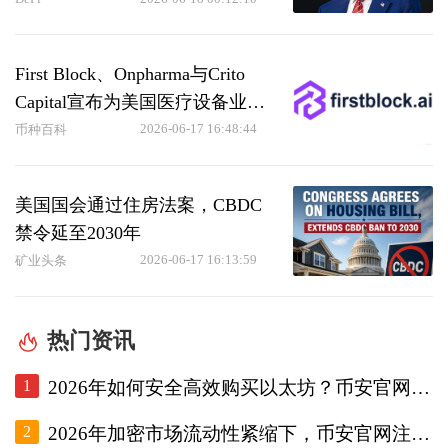
筹备在美国获得重大批准！
Ripple (XRP)早已获批！
First Block、Onpharma与Crito
Capital宣布为美国医疗设备业务
推出首个Solana STO（6月17日）
2026-06-17 16:48:44
币种百科
美国国会通过住房法案，CBDC
禁令延至2030年
2026-06-17 16:13:59
矿业头条
热门资讯
1
2026年如何安全高效购买以太坊？币安官网注册+欧易入口双平台对比指南
2
2026年加密市场流动性紧缩下，币安官网注册用户如何应对价值保存挑战？