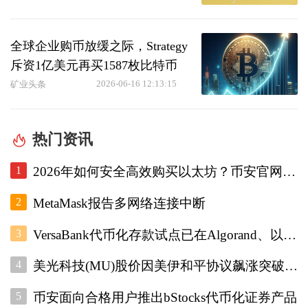
全球企业购币放缓之际，Strategy
斥资1亿美元再买1587枚比特币
2026-06-16 12:13:15
矿业头条
热门资讯
1
2026年如何安全高效购买以太坊？币安官网注册+欧易入口双平台对比指南
2
MetaMask报告多网络连接中断
3
VersaBank代币化存款试点已在Algorand、以太坊和Stellar上运行
4
美光科技(MU)股价因美伊和平协议飙涨突破1000美元
5
币安面向合格用户推出bStocks代币化证券产品