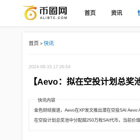
币
首页
资讯
圈
网
首页
快讯
>
2024-08-15 17:26:54
【Aevo：拟在空投计划总奖池
快讯内容
金色财经报道，Aevo在XP发文推出潜在空投SAI Aevo A
在空投计划总奖池中分配超250万枚SAI代币，当前价