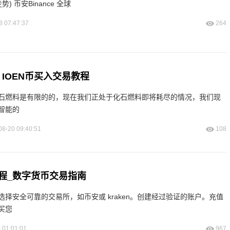
(24小时hbar币价格走势) 币安Binance 全球
8 07:47:37
264
？IOEN币买入交易教程
石燃料是有限的的，现在我们正处于化石燃料即将耗尽的情况，我们现
智能的
08-20 09:40:51
108
程_数字货币交易指南
择安全可靠的交易所，如币安或 kraken。创建经过验证的账户。充值
买您
 01:01:01
967