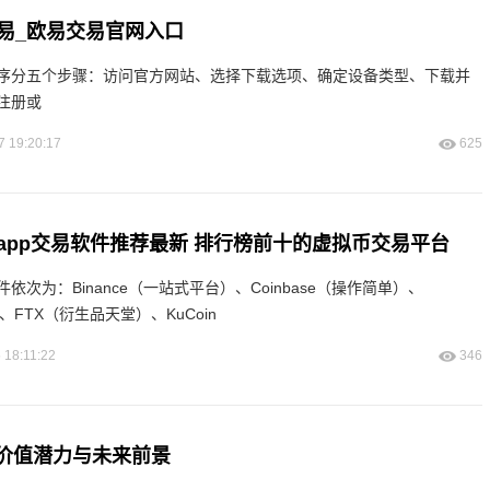
易_欧易交易官网入口
序分五个步骤：访问官方网站、选择下载选项、确定设备类型、下载并
注册或
7 19:20:17
625
app交易软件推荐最新 排行榜前十的虚拟币交易平台
次为：Binance（一站式平台）、Coinbase（操作简单）、
）、FTX（衍生品天堂）、KuCoin
 18:11:22
346
：价值潜力与未来前景