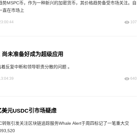
格趋势MSPC币，作为一种新兴的加密货币，其价格趋势备受市场关注。自
一直在市场上
23:00:44
107
X 尚未准备好成为超级应用
面临着反复中断和领导职责分散的问题 。
13:04:39
640
31亿美元USDC引市场疑虑
DC转账引发关注区块链追踪服务Whale Alert于周四标记了一笔重大交
3,520