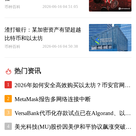
2026-06-16 04:51:05
币种百科
渣打银行：某加密资产有望超越
比特币和以太坊
2026-06-16 04:50:38
币种百科
热门资讯
1
2026年如何安全高效购买以太坊？币安官网注册+欧易入口双平台对比指南
2
MetaMask报告多网络连接中断
3
VersaBank代币化存款试点已在Algorand、以太坊和Stellar上运行
4
美光科技(MU)股价因美伊和平协议飙涨突破1000美元