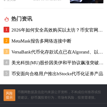
热门资讯
1
2026年如何安全高效购买以太坊？币安官网注册+欧易入口双平台对比指南
2
MetaMask报告多网络连接中断
3
VersaBank代币化存款试点已在Algorand、以太坊和Stellar上运行
4
美光科技(MU)股价因美伊和平协议飙涨突破1000美元
5
币安面向合格用户推出bStocks代币化证券产品
币圈网数据及信息均来源公开资料，不构成任何推荐或投
风险
提示
资建议。炒币属投资行为，市场有风险，投资需谨慎。