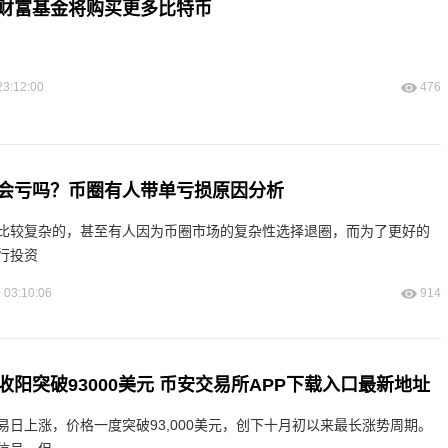
财富基金将购买更多比特币
23:12:00
476
会亏吗？币圈有人带单亏损原因分析
比较复杂的，甚至有人因为币圈市场的复杂性选择退圈，而为了更好的
行投资
 03:10:06
914
阳突破93000美元 币安交易所APP下载入口最新地址
易日上涨，价格一度突破93,000美元，创下十月初以来最长涨势周期。