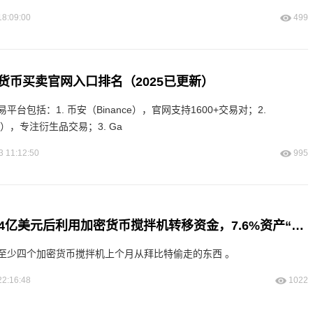
18:09:00
499
货币买卖官网入口排名（2025已更新）
台包括：1. 币安（Binance），官网支持1600+交易对；2.
易所），专注衍生品交易；3. Ga
3 11:12:50
995
Bybit黑客盗窃14亿美元后利用加密货币搅拌机转移资金，7.6%资产“变黑”
至少四个加密货币搅拌机上个月从拜比特偷走的东西 。
22:16:48
1022