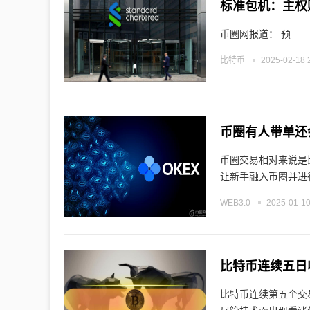
标准包机：主权
币圈网报道： 预
比特币
2025-02-18 
币圈有人带单还
币圈交易相对来说是
让新手融入币圈并进
WEB3.0
2025-01-10
比特币连续五日收
比特币连续第五个交