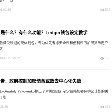
信号，但
01:01:39
574
no X 是什么？有什么功能？Ledger钱包设定教学
o X 是一款备受欢迎的硬体钱包，专为优先考虑安全性和便利性的加密货币用户
为区
09-18 20:59:22
195
人警告：政府控制加密储备或致去中心化失败
合创始人Anatoly Yakovenko提出了对美国政府制定战略加密保护区计划的关
可能
:28:59
363