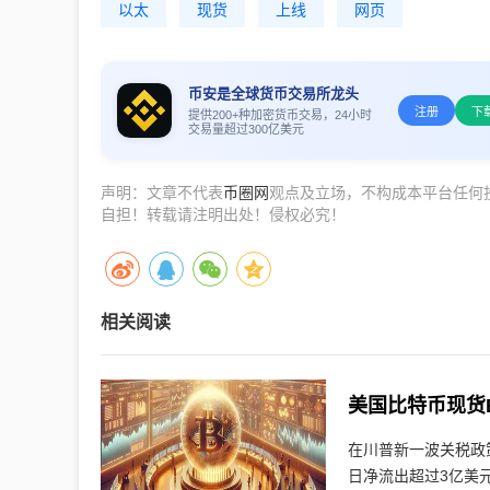
以太
现货
上线
网页
币安是全球货币交易所龙头
注册
下
提供200+种加密货币交易，24小时
交易量超过300亿美元
声明：文章不代表
币圈网
观点及立场，不构成本平台任何
自担！转载请注明出处！侵权必究！
相关阅读
在川普新一波关税政
日净流出超过3亿美