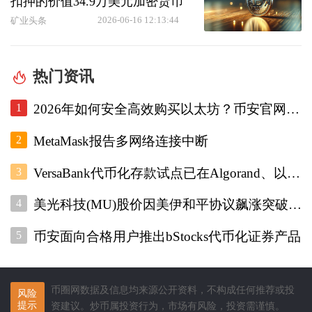
扣押的价值34.9万美元加密货币
2026-06-16 12:13:44
矿业头条
热门资讯
1
2026年如何安全高效购买以太坊？币安官网注册+欧易入口双平台对比指南
2
MetaMask报告多网络连接中断
3
VersaBank代币化存款试点已在Algorand、以太坊和Stellar上运行
4
美光科技(MU)股价因美伊和平协议飙涨突破1000美元
5
币安面向合格用户推出bStocks代币化证券产品
币圈网数据及信息均来源公开资料，不构成任何推荐或投
风险
提示
资建议。炒币属投资行为，市场有风险，投资需谨慎。