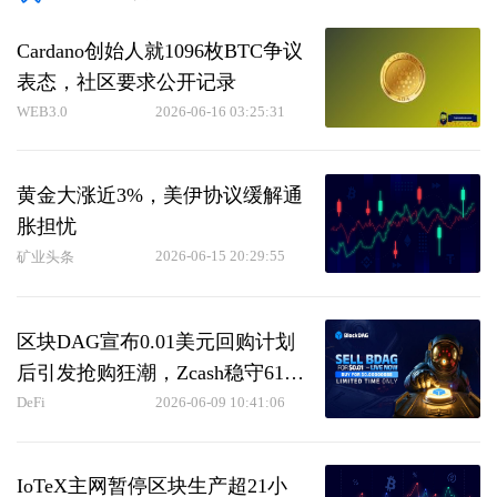
Cardano创始人就1096枚BTC争议
表态，社区要求公开记录
WEB3.0
2026-06-16 03:25:31
黄金大涨近3%，美伊协议缓解通
胀担忧
2026-06-15 20:29:55
矿业头条
区块DAG宣布0.01美元回购计划
后引发抢购狂潮，Zcash稳守619
美元而波卡币大幅削减通胀
DeFi
2026-06-09 10:41:06
IoTeX主网暂停区块生产超21小