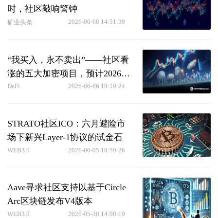
时，社区敲响警钟
2026-06-08 14:51:39
矿业头条
“我买入，永不卖出”——社区看
涨的五大加密项目，预计2026年
山寨季将暴涨10至50倍
DeFi
2026-06-06 19:19:24
STRATO社区ICO：六月避险市
场下新兴Layer-1协议的试金石
WEB3.0
2026-06-05 18:59:26
Aave寻求社区支持以基于Circle
Arc区块链发布V4版本
WEB3.0
2026-05-30 14:00:10