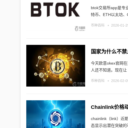
btok交易所app是
特币、ETH以太坊、
币种百科
2026-01-2
国家为什么不禁
今天欧意okex官
人还不知道。现在让
币种百科
2026-02-0
Chainlin
chainlink（l
态显示出潜在突破的