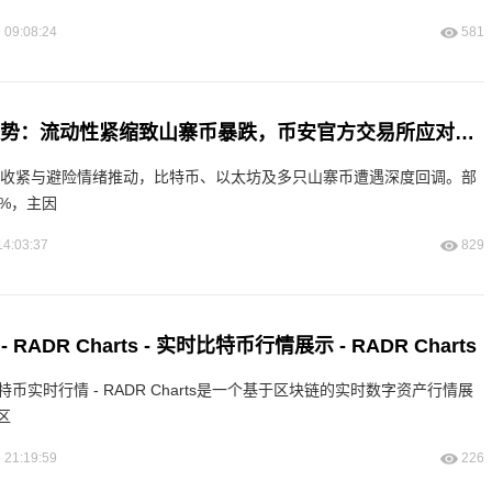
 09:08:24
581
2025年末市场趋势：流动性紧缩致山寨币暴跌，币安官方交易所应对策略引关注
动性收紧与避险情绪推动，比特币、以太坊及多只山寨币遭遇深度回调。部
%，主因
14:03:37
829
RADR Charts - 实时比特币行情展示 - RADR Charts
s比特币实时行情 - RADR Charts是一个基于区块链的实时数字资产行情展
区
 21:19:59
226