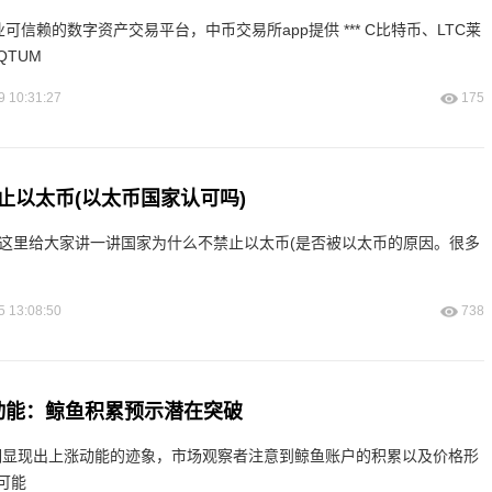
专业可信赖的数字资产交易平台，中币交易所app提供 *** C比特币、LTC莱
QTUM
9 10:31:27
175
止以太币(以太币国家认可吗)
网在这里给大家讲一讲国家为什么不禁止以太币(是否被以太币的原因。很多
5 13:08:50
738
k价格动能：鲸鱼积累预示潜在突破
ink）近期显现出上涨动能的迹象，市场观察者注意到鲸鱼账户的积累以及价格形
可能