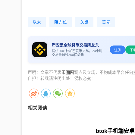
以太
阻力位
关键
美元
币安是全球货币交易所龙头
注册
下
提供200+种加密货币交易，24小时
交易量超过300亿美元
声明：文章不代表
币圈网
观点及立场，不构成本平台任何
自担！转载请注明出处！侵权必究！
相关阅读
btok手机端安