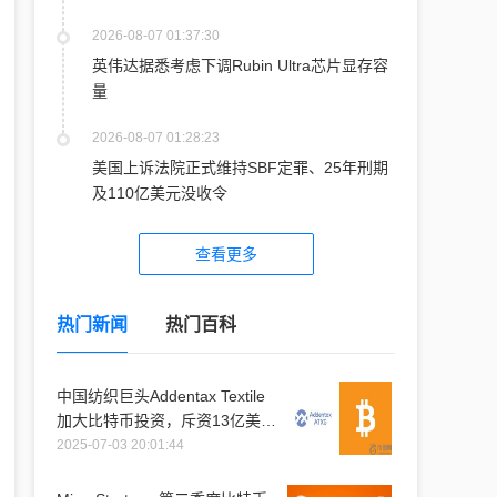
2026-08-07 01:37:30
英伟达据悉考虑下调Rubin Ultra芯片显存容
量
2026-08-07 01:28:23
美国上诉法院正式维持SBF定罪、25年刑期
及110亿美元没收令
查看更多
热门新闻
热门百科
中国纺织巨头Addentax Textile
加大比特币投资，斥资13亿美元
购入1.2万枚比特币
2025-07-03 20:01:44