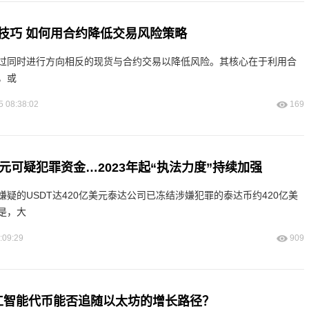
技巧 如何用合约降低交易风险策略
过同时进行方向相反的现货与合约交易以降低风险。其核心在于利用合
，或
5 08:38:02
169
元可疑犯罪资金…2023年起“执法力度”持续加强
疑的USDT达420亿美元泰达公司已冻结涉嫌犯罪的泰达币约420亿美
是，大
:09:29
909
人工智能代币能否追随以太坊的增长路径？