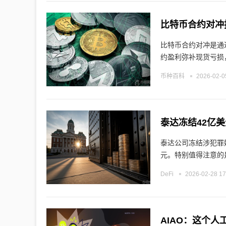
比特币合约对冲
比特币合约对冲是通
约盈利弥补现货亏损
币种百科
2026-02-0
泰达冻结42亿美
泰达公司冻结涉犯罪嫌
元。特别值得注意的
DeFi
2026-02-28 17
AIAO：这个