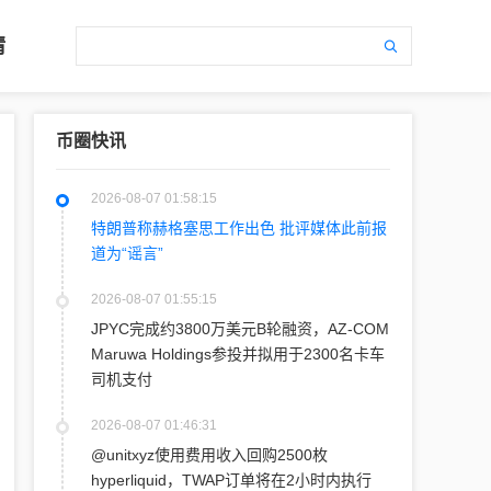
情
币圈快讯
2026-08-07 01:58:15
特朗普称赫格塞思工作出色 批评媒体此前报
道为“谣言”
2026-08-07 01:55:15
JPYC完成约3800万美元B轮融资，AZ-COM
Maruwa Holdings参投并拟用于2300名卡车
司机支付
2026-08-07 01:46:31
@unitxyz使用费用收入回购2500枚
hyperliquid，TWAP订单将在2小时内执行