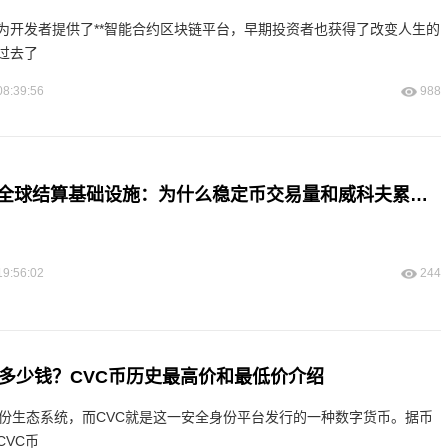
为开发者提供了**智能合约区块链平台，早期投资者也获得了改变人生的
过去了
08:39:56
988
以太坊作为新的全球结算基础设施：为什么稳定币交易量和威科夫累积表明其在 2026 年是必须持有的仓位
19:56:02
244
格多少钱？CVC币历史最高价和最低价介绍
的身份生态系统，而CVC就是这一安全身份平台发行的一种数字货币。据币
VC币