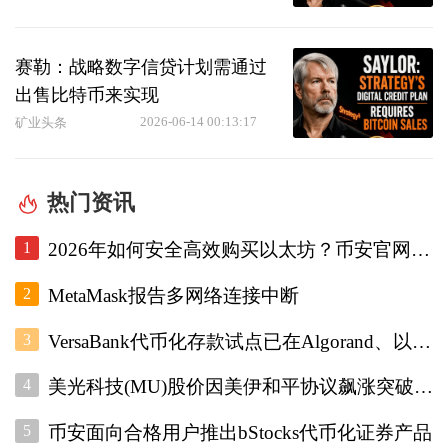
赛勒：战略数字信贷计划需通过
出售比特币来实现
2026-06-14 00:13:17
矿业头条
热门资讯
1
2026年如何安全高效购买以太坊？币安官网注册+欧易入口双平台对比指南
2
MetaMask报告多网络连接中断
3
VersaBank代币化存款试点已在Algorand、以太坊和Stellar上运行
4
美光科技(MU)股价因美伊和平协议飙涨突破1000美元
5
币安面向合格用户推出bStocks代币化证券产品