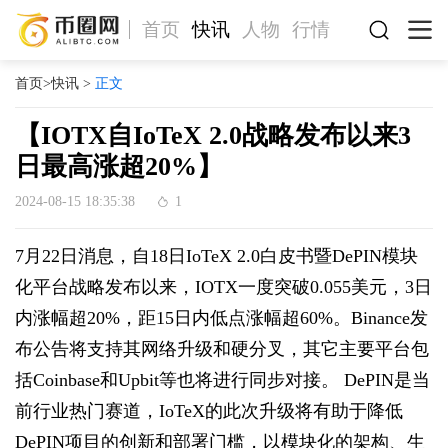
首页
快讯
人物
行情
首页
>
快讯
>
正文
【IOTX自IoTeX 2.0战略发布以来3
日最高涨超20%】
2024-08-15 18:35:38
1
7月22日消息，自18日IoTeX 2.0白皮书暨DePIN模块
化平台战略发布以来，IOTX一度突破0.055美元，3日
内涨幅超20%，距15日内低点涨幅超60%。Binance发
布公告将支持其网络升级和硬分叉，其它主要平台包
括Coinbase和Upbit等也将进行同步对接。 DePIN是当
前行业热门赛道，IoTeX的此次升级将有助于降低
DePIN项目的创新和部署门槛，以模块化的架构、生