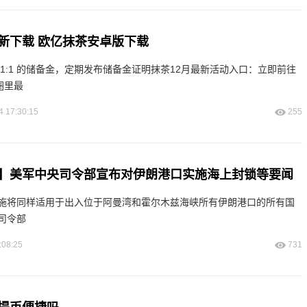
p最新下载 欧亿抹茶安卓版下载
1:1 的储备金，定期发布储备金证明抹茶12月最新活动入口：立即前往
圈里最
4 17:30:15
255
】美军中央司令部宣布对伊朗港口实施海上封锁等要闻
施将同样适用于出入位于阿曼湾和霍尔木兹海峡所有伊朗港口的所有国
司令部
:08:25
731