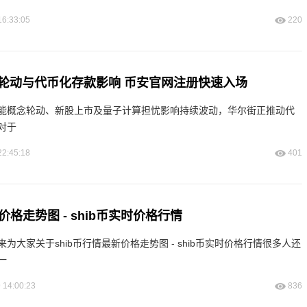
16:33:05
220
I轮动与代币化存款影响 币安官网注册快速入场
能概念轮动、新股上市及量子计算担忧影响持续波动，华尔街正推动代
对于
22:45:18
401
价格走势图 - shib币实时价格行情
为大家关于shib币行情最新价格走势图 - shib币实时价格行情很多人还
一
 14:00:23
836