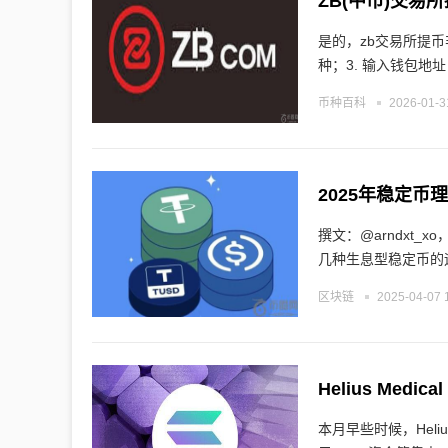
ZB(中币)交易
是的，zb交易所提币
种；3. 输入钱包地址
币种百科
2026-01-3
2025年稳定
撰文：@arndxt_xo，crypto研究员 编译：zhouzho
几种生息型稳定币的
区块链
2025-04-07 
本月早些时候，Helius Me