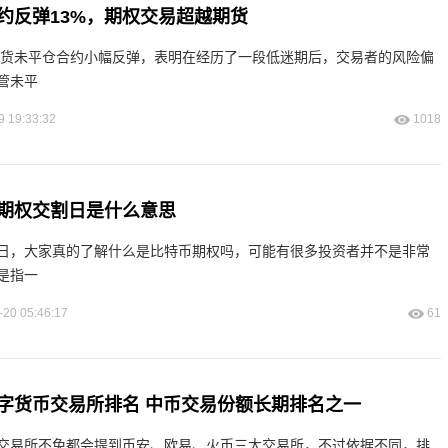
约反弹13%，期权交易超越期货
币期货未平仓合约小幅反弹，表明在经历了一段低迷期后，交易者的风险偏
管未平
9 19:33:32
1018
期权交割日是什么意思
日，大家真的了解什么是比特币期权吗，可能有很多投资者并不是非常
是指一
-20 05:46:17
61
字货币交易所排名 中币交易份额长期排名之一
交易所不免都会提到币安、欧易、火币三大交易所，不过依据不同，排