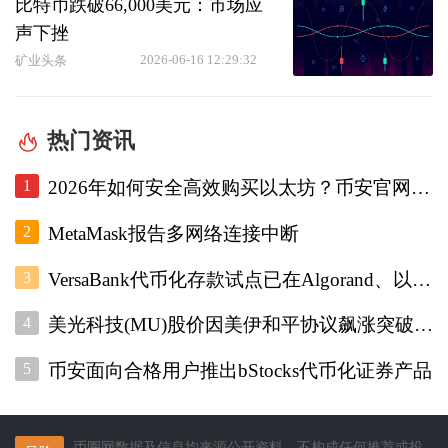
比特币跌破66,000美元：市场应
声下挫
2026-06-16 12:29:32
矿业头条
热门资讯
1
2026年如何安全高效购买以太坊？币安官网注册+欧易入口双平台对比指南
2
MetaMask报告多网络连接中断
3
VersaBank代币化存款试点已在Algorand、以太坊和Stellar上运行
4
美光科技(MU)股价因美伊和平协议飙涨突破1000美元
5
币安面向合格用户推出bStocks代币化证券产品
币圈网数据及信息均来源公开资料，不构成任何推荐或投