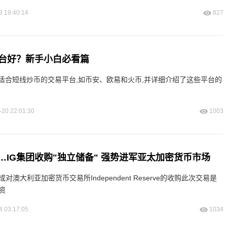
3 19:40:14
827
台好？新手小白必看篇
适合短线炒币的交易平台,如币安、欧易和火币,并详细介绍了这些平台的
-20 22:01:30
1003
元…IG集团收购"独立储备" 强势进军亚太加密货币市场
对澳大利亚加密货币交易所Independent Reserve的收购此次交易是
资
4 03:17:05
1034