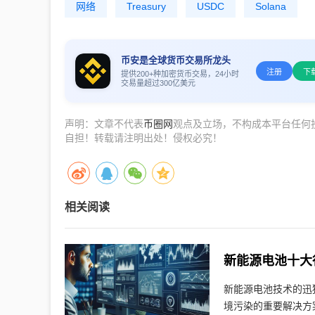
网络
Treasury
USDC
Solana
币安是全球货币交易所龙头
注册
下
提供200+种加密货币交易，24小时
交易量超过300亿美元
声明：文章不代表
币圈网
观点及立场，不构成本平台任何
自担！转载请注明出处！侵权必究！
相关阅读
新能源电池十大
新能源电池技术的迅
境污染的重要解决方