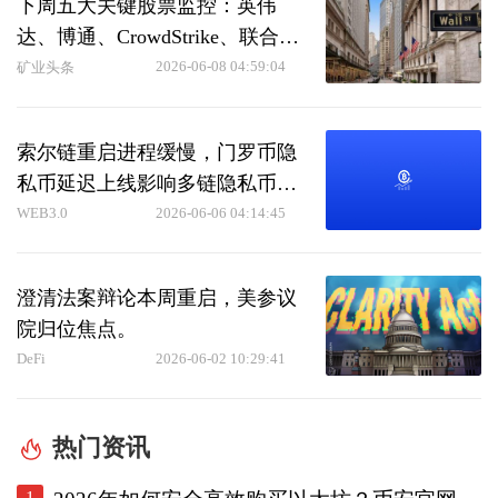
下周五大关键股票监控：英伟
达、博通、CrowdStrike、联合健
康与美满电子
2026-06-08 04:59:04
矿业头条
索尔链重启进程缓慢，门罗币隐
私币延迟上线影响多链隐私币部
署进程
WEB3.0
2026-06-06 04:14:45
澄清法案辩论本周重启，美参议
院归位焦点。
DeFi
2026-06-02 10:29:41
热门资讯
1