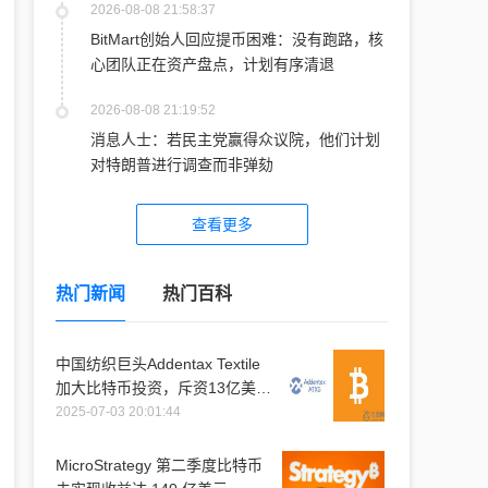
2026-08-08 21:58:37
BitMart创始人回应提币困难：没有跑路，核
心团队正在资产盘点，计划有序清退
2026-08-08 21:19:52
消息人士：若民主党赢得众议院，他们计划
对特朗普进行调查而非弹劾
查看更多
热门新闻
热门百科
中国纺织巨头Addentax Textile
加大比特币投资，斥资13亿美元
购入1.2万枚比特币
2025-07-03 20:01:44
MicroStrategy 第二季度比特币