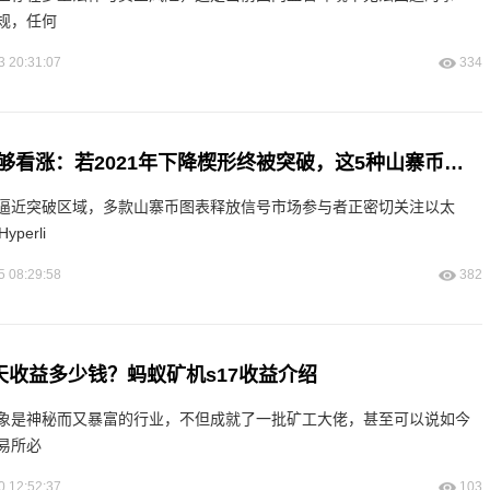
规，任何
3 20:31:07
334
多数投资者仍不够看涨：若2021年下降楔形终被突破，这5种山寨币或将暴涨
逼近突破区域，多款山寨币图表释放信号市场参与者正密切关注以太
perli
5 08:29:58
382
天收益多少钱？蚂蚁矿机s17收益介绍
象是神秘而又暴富的行业，不但成就了一批矿工大佬，甚至可以说如今
易所必
0 12:52:37
103