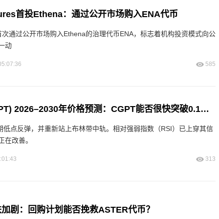
entures首投Ethena：通过公开市场购入ENA代币
tures首次通过公开市场购入Ethena的治理代币ENA，标志着机构投资模式向公
一动
05:07:36
585
ChainGPT (CGPT) 2026–2030年价格预测：CGPT能否很快突破0.1美元？
近期低点反弹，并重新站上布林带中轨。相对强弱指数（RSI）已上穿其信
正在改善。
:01:43
313
跌加剧：回购计划能否挽救ASTER代币？