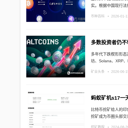
实。根据中国现行法
币种百科
2026-01-1
多年代下跌楔形形态
坊、Solana、XRP、Hy
矿业头条
2026-06-1
蚂蚁矿机s17一
比特币挖矿给人的印
挖矿成为币圈头部交
挖矿教程
2024-08-2