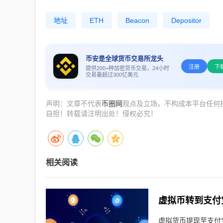
地址
ETH
Beacon
Depositor
币安是全球货币交易所龙头
注册
下
提供200+种加密货币交易，24小时
交易量超过300亿美元
声明：文章不代表
币圈网
观点及立场，不构成本平台任何
自担！转载请注明出处！侵权必究！
相关阅读
虚拟币转到支付
虚拟货币提现至支付