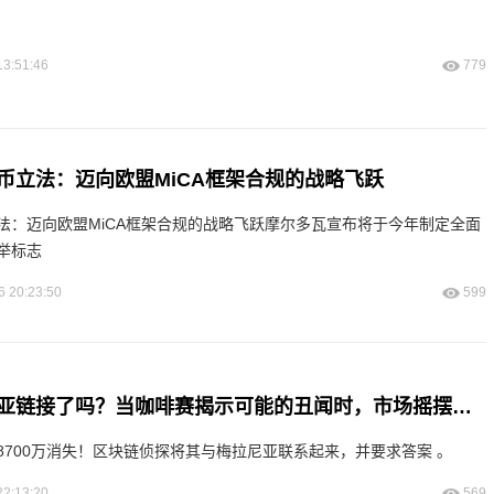
13:51:46
779
币立法：迈向欧盟MiCA框架合规的战略飞跃
法：迈向欧盟MiCA框架合规的战略飞跃摩尔多瓦宣布将于今年制定全面
举标志
6 20:23:50
599
天秤座，梅拉尼亚链接了吗？当咖啡赛揭示可能的丑闻时，市场摇摆不定
 8700万消失！区块链侦探将其与梅拉尼亚联系起来，并要求答案 。
22:13:20
569