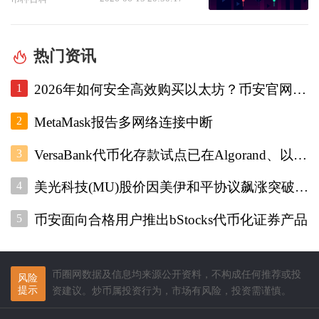
热门资讯
1
2026年如何安全高效购买以太坊？币安官网注册+欧易入口双平台对比指南
2
MetaMask报告多网络连接中断
3
VersaBank代币化存款试点已在Algorand、以太坊和Stellar上运行
4
美光科技(MU)股价因美伊和平协议飙涨突破1000美元
5
币安面向合格用户推出bStocks代币化证券产品
币圈网数据及信息均来源公开资料，不构成任何推荐或投
风险
提示
资建议。炒币属投资行为，市场有风险，投资需谨慎。