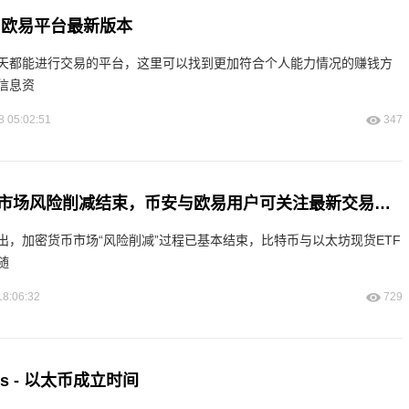
 欧易平台最新版本
天都能进行交易的平台，这里可以找到更加符合个人能力情况的赚钱方
信息资
8 05:02:51
347
摩根大通：加密市场风险削减结束，币安与欧易用户可关注最新交易入口
出，加密货币市场“风险削减”过程已基本结束，比特币与以太坊现货ETF
随
18:06:32
729
s - 以太币成立时间