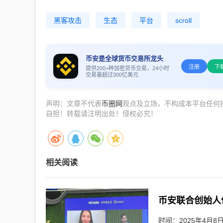
黑客攻击
生态
平台
scroll
币安是全球货币交易所龙头
注册
下
提供200+种加密货币交易，24小时
交易量超过300亿美元
声明：文章不代表
币圈网
观点及立场，不构成本平台任何
自担！转载请注明出处！侵权必究！
相关阅读
时间：2025年4月8