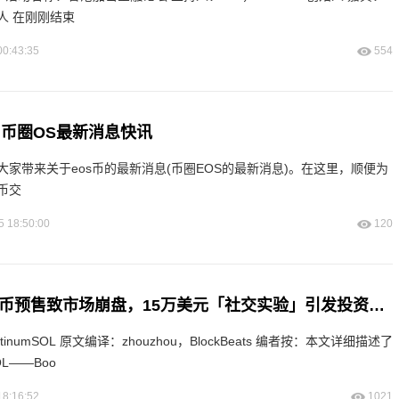
人 在刚刚结束
00:43:35
554
– 币圈OS最新消息快讯
家带来关于eos币的最新消息(币圈EOS的最新消息)。在这里，顺便为
币交
5 18:50:00
120
加密KOL操控代币预售致市场崩盘，15万美元「社交实验」引发投资者警觉
ockBeats 编者按：本文详细描述了
L——Boo
18:16:52
1021