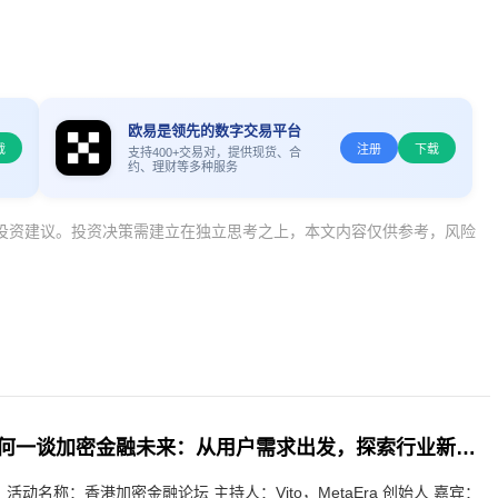
欧易是领先的数字交易平台
载
注册
下载
支持400+交易对，提供现货、合
约、理财等多种服务
投资建议。投资决策需建立在独立思考之上，本文内容仅供参考，风险
币安联合创始人何一谈加密金融未来：从用户需求出发，探索行业新趋势
日 活动名称：香港加密金融论坛 主持人：Vito，MetaEra 创始人 嘉宾：