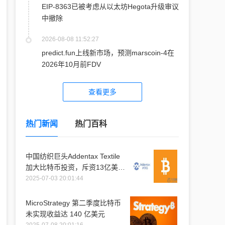
EIP-8363已被考虑从以太坊Hegota升级审议
中撤除
2026-08-08 11:52:27
predict.fun上线新市场，预测marscoin-4在
2026年10月前FDV
查看更多
热门新闻
热门百科
中国纺织巨头Addentax Textile
加大比特币投资，斥资13亿美元
购入1.2万枚比特币
2025-07-03 20:01:44
MicroStrategy 第二季度比特币
未实现收益达 140 亿美元