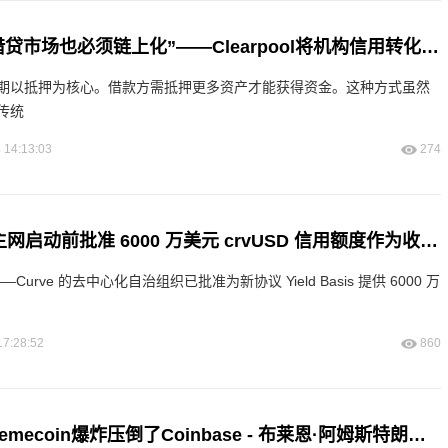
【代币观察】“借贷市场也必须链上化”——Clearpool将机构信用转化为DeFi收益
期以抵押为核心。借款方需抵押更多资产才能获得资金。这种方式虽然
传统
 14:13:03
274
Curve DAO 在主网启动前批准 6000 万美元 crvUSD 信用额度作为收益基础
 日——Curve 的去中心化自治组织已批准为新协议 Yield Basis 提供 6000 万
17:28:52
860
关于Solana的Memecoin爆炸压倒了Coinbase - 布莱恩·阿姆斯特朗（Brian Armstrong）说，公司不期望“这种潮流”