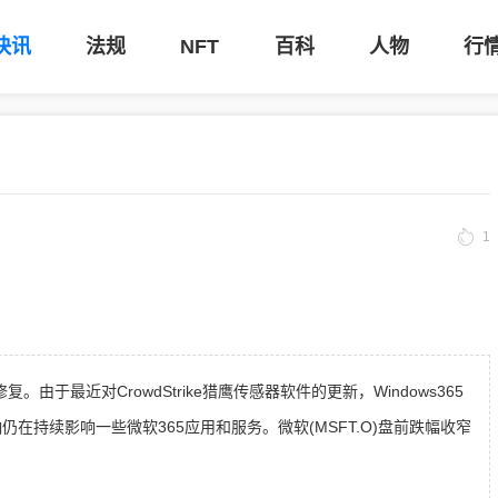
快讯
法规
NFT
百科
人物
行
1
由于最近对CrowdStrike猎鹰传感器软件的更新，Windows365
在持续影响一些微软365应用和服务。微软(MSFT.O)盘前跌幅收窄