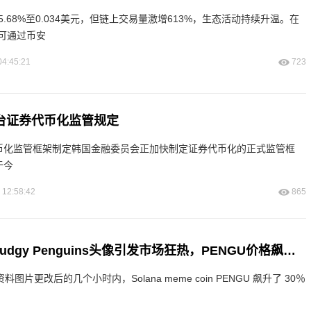
5.68%至0.034美元，但链上交易量激增613%，生态活动持续升温。在
可通过币安
04:45:21
723
台证券代币化监管规定
币化监管框架制定韩国金融委员会正加快制定证券代币化的正式监管框
于今
 12:58:42
865
Coinbase更换Pudgy Penguins头像引发市场狂热，PENGU价格飙升超30%
个人资料图片更改后的几个小时内，Solana meme coin PENGU 飙升了 30％