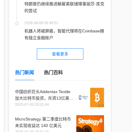
特朗普仍继续推进解雇美联储理事丽莎·库克
的尝试
2026-08-08 00:49:51
机器人将被屏蔽，智能代理将在Coinbase拥
有独立金融账户
查看更多
热门新闻
热门百科
中国纺织巨头Addentax Textile
加大比特币投资，斥资13亿美元
购入1.2万枚比特币
2025-07-03 20:01:44
MicroStrategy 第二季度比特币
未实现收益达 140 亿美元