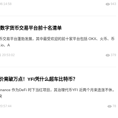
06:14:58
943
虚拟数字货币交易平台前十名清单
币交易平台蓬勃发展，其中最受欢迎的前十家平台包括 OKX、火币、币
io、A
1 20:53:02
379
价竟破万点！YFI凭什么超车比特币？
finance 作为DeFi 时下当红项目，其治理代币YFI 近两个月来连涨不休，
突
20:57:44
78