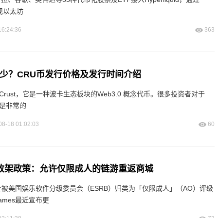
实现以太坊
16:24:36
363
多少？CRU币发行价格及发行时间介绍
Crust，它是一种波卡生态板块的Web3.0 概念代币。很多投资者对于
不是非常的
08-18 01:02:03
60
es更改架政策：允许仅限成人的链游重返商城
严格禁止被美国娱乐软件分级委员会（ESRB）归类为「仅限成人」（AO）评级
Games最近宣布更