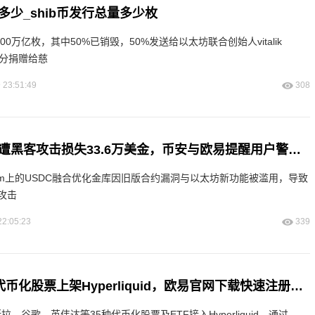
量多少_shib币发行总量多少枚
,000万亿枚，其中50%已销毁，50%发送给以太坊联合创始人vitalik
这部分捐赠给慈
 23:51:49
308
IPOR Labs金库遭黑客攻击损失33.6万美金，币安与欧易提醒用户警惕智能合约风险
rbitrum上的USDC融合优化金库因旧版合约漏洞与以太坊新功能被滥用，导致
。攻击
22:05:23
339
Ondo Finance代币化股票上架Hyperliquid，欧易官网下载快速注册参与
将特斯拉、谷歌、英伟达等35种代币化股票及ETF接入Hyperliquid，通过