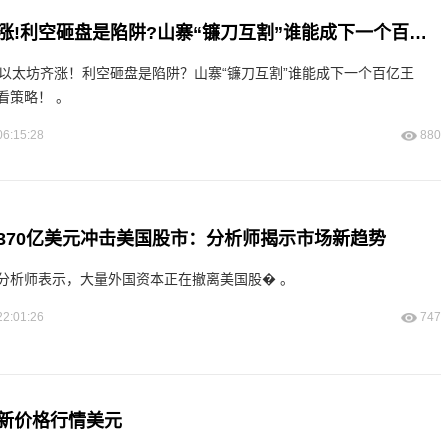
比特币以太坊齐涨!利空砸盘是陷阱?山寨“镰刀互割”谁能成下一个百亿王者?今晚天地针
、以太坊齐涨！利空砸盘是陷阱？山寨“镰刀互割”谁能成下一个百亿王
看策略！ 。
06:15:28
880
370亿美元冲击美国股市：分析师揭示市场新趋势
分析师表示，大量外国资本正在撤离美国股� 。
22:01:26
747
新价格行情美元