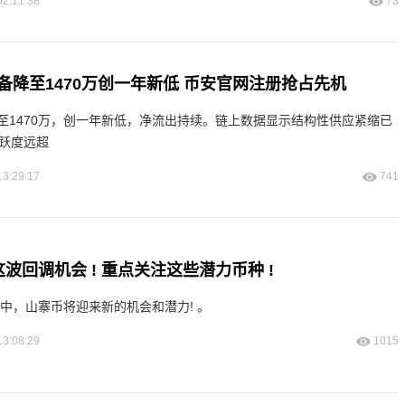
02:11:38
73
备降至1470万创一年新低 币安官网注册抢占先机
至1470万，创一年新低，净流出持续。链上数据显示结构性供应紧缩已
活跃度远超
13:29:17
741
这波回调机会 ! 重点关注这些潜力币种 !
场中，山寨币将迎来新的机会和潜力! 。
13:08:29
1015