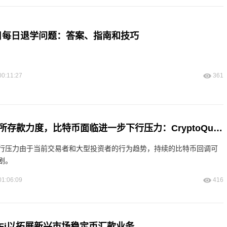
30日每日退学问题：答案、指南和技巧
00:11:27
361
交易者加大交易所存款力度，比特币面临进一步下行压力：CryptoQuant
行压力由于当前交易者和大型投资者的行为趋势，持续的比特币回调可
剧。
01:06:09
416
LemFi以拓展新兴市场稳定币汇款业务