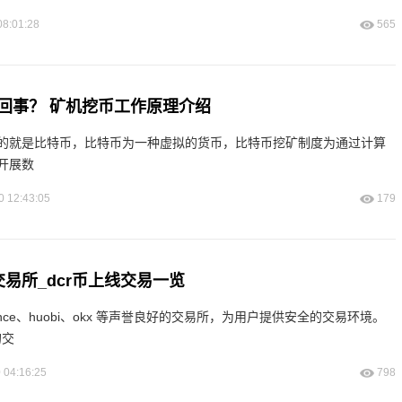
08:01:28
565
回事？ 矿机挖币工作原理介绍
的就是比特币，比特币为一种虚拟的货币，比特币挖矿制度为通过计算
开展数
0 12:43:05
179
交易所_dcr币上线交易一览
inance、huobi、okx 等声誉良好的交易所，为用户提供安全的交易环境。
的交
 04:16:25
798