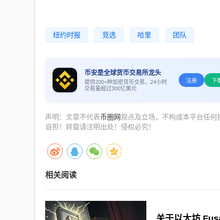
纽约时报
竞选
哈里
团队
币安是全球货币交易所龙头
注册
下
提供200+种加密货币交易，24小时
交易量超过300亿美元
声明：文章不代表
币圈网
观点及立场，不构成本平台任何
自担！转载请注明出处！侵权必究！
相关阅读