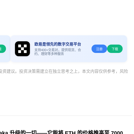
欧易是领先的数字交易平台
载
注册
下载
支持400+交易对，提供现货、合
约、理财等多种服务
投资建议。投资决策需建立在独立思考之上，本文内容仅供参考，风险
关于以太坊 Fusaka 升级的一切——它能将 ETH 的价格推高至 7000 美元吗？