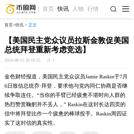
首页
快讯
人物
行情
首页
>
快讯
>
正文
【美国民主党众议员拉斯金敦促美国
总统拜登重新考虑竞选】
2024-08-15 20:10:55
1
金色财经报道，美国民主党众议员Jamie Raskin于7月
6日致信总统乔·拜登，要求他与党内同仁协商是否继
续争取连任。“当你的手臂已经疲惫不堪时向人群的
热烈赞赏鞠躬并不丢人，” Raskin在这封长达四页的
信中将拜登比作一个疲惫的棒球投手。Raskin周四证
实了这封信的真实性。