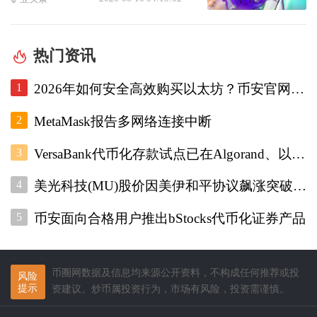
热门资讯
1
2026年如何安全高效购买以太坊？币安官网注册+欧易入口双平台对比指南
2
MetaMask报告多网络连接中断
3
VersaBank代币化存款试点已在Algorand、以太坊和Stellar上运行
4
美光科技(MU)股价因美伊和平协议飙涨突破1000美元
5
币安面向合格用户推出bStocks代币化证券产品
币圈网数据及信息均来源公开资料，不构成任何推荐或投
风险
提示
资建议。炒币属投资行为，市场有风险，投资需谨慎。