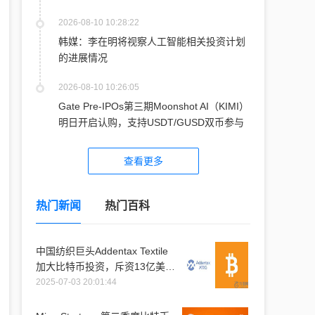
2026-08-10 10:28:22
韩媒：李在明将视察人工智能相关投资计划
的进展情况
2026-08-10 10:26:05
Gate Pre-IPOs第三期Moonshot AI（KIMI）
明日开启认购，支持USDT/GUSD双币参与
查看更多
热门新闻
热门百科
中国纺织巨头Addentax Textile
加大比特币投资，斥资13亿美元
购入1.2万枚比特币
2025-07-03 20:01:44