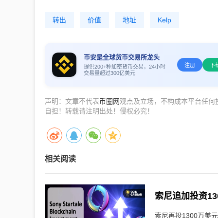
转出
价值
地址
Kelp
币安是全球货币交易所龙头
注册
下
提供200+种加密货币交易，24小时
交易量超过300亿美元
声明：文章不代表
币圈网
观点及立场，不构成本平台任何
自担！转载请注明出处！侵权必究！
相关阅读
索尼再投1300万美元