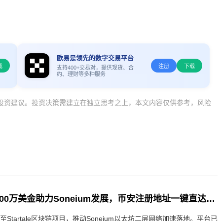
欧易是领先的数字交易平台
载
注册
下载
支持400+交易对，提供现货、合
约、理财等多种服务
投资建议。投资决策需建立在独立思考之上，本文内容仅供参考，风险
索尼追加投资1300万美金助力Soneium发展，币安注册地址一键直达全球交易入口
至Startale区块链项目，推动Soneium以太坊二层网络加速落地。平台已