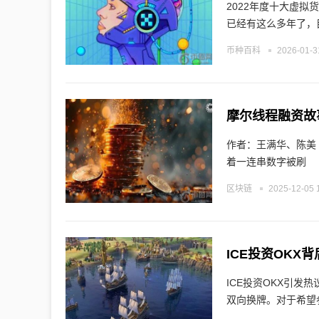
2022年度十大虚
已经有这么多年了，
币种百科
2026-01-3
摩尔线程融资故
作者：王满华、陈美 1572倍网下申购倍数、88天科创板最快过会、年内最贵“百元股”……随
着一连串数字被刷
区块链
2025-12-05 
ICE投资OK
ICE投资OKX引发
双向换牌。对于希望