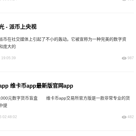
 - 派币上央视
派币在社交媒体上引起了不小的轰动。它被宣称为一种完美的数字资
和庞大的
 19:05:39
987
pp 维卡币app最新版官网app
,000元数字货币盲盒 维卡币app交易所官方版是一款非常专业的货
中提
6 02:48:02
482