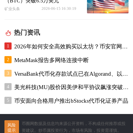
（BTC）突破6.5万美元
2026-06-15 16:30:19
矿业头条
热门资讯
1
2026年如何安全高效购买以太坊？币安官网注册+欧易入口双平台对比指南
2
MetaMask报告多网络连接中断
3
VersaBank代币化存款试点已在Algorand、以太坊和Stellar上运行
4
美光科技(MU)股价因美伊和平协议飙涨突破1000美元
5
币安面向合格用户推出bStocks代币化证券产品
币圈网数据及信息均来源公开资料，不构成任何推荐或投
风险
提示
资建议。炒币属投资行为，市场有风险，投资需谨慎。