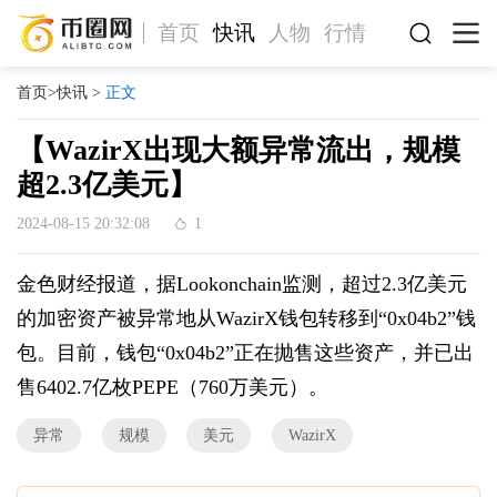
首页
快讯
人物
行情
首页
>
快讯
>
正文
【WazirX出现大额异常流出，规模
超2.3亿美元】
2024-08-15 20:32:08
1
金色财经报道，据Lookonchain监测，超过2.3亿美元
的加密资产被异常地从WazirX钱包转移到“0x04b2”钱
包。目前，钱包“0x04b2”正在抛售这些资产，并已出
售6402.7亿枚PEPE（760万美元）。
异常
规模
美元
WazirX