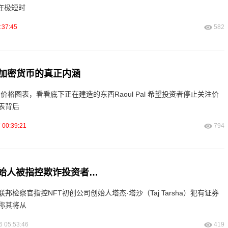
F在极短时
:37:45
582
加密货币的真正内涵
再盯着价格图表，看看底下正在建造的东西Raoul Pal 希望投资者停止关注价
表背后
 00:39:21
794
创始人被指控欺诈投资者…
邦检察官指控NFT初创公司创始人塔杰·塔沙（Taj Tarsha）犯有证券
称其将从
6 05:53:46
419