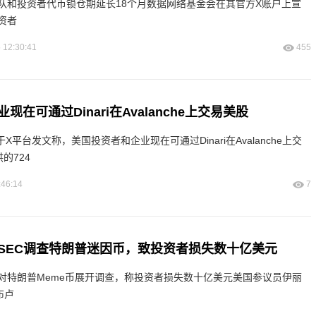
队和投资者代币锁仓期延长18个月数据网络基金会在其官方X账户上宣
资者
 12:30:41
455
在可通过Dinari在Avalanche上交易美股
he于X平台发文称，美国投资者和企业现在可通过Dinari在Avalanche上交
供的724
:46:14
7
SEC调查特朗普迷因币，致投资者损失数十亿美元
C对特朗普Meme币展开调查，称投资者损失数十亿美元美国参议员伊丽
布卢