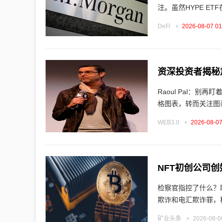
实
注。虽然HYPE ET
时
DeFi
2026-08-07 01
行
情
资深投资者揭秘
平
Raoul Pal：别
格图表，转而关注图
台
WEB3.0
2026-08-07
NFT初创公司
检察官指控了什么？联
欺诈和电汇欺诈罪，
矿业头条
2026-08-0