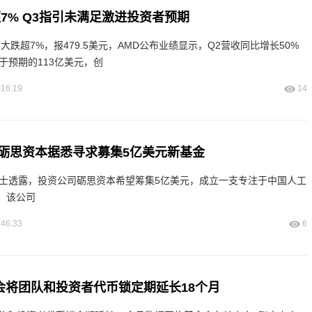
7% Q3指引未满足激进投资者预期
前大跌超7%，报479.5美元，AMD公布业绩显示，Q2营收同比增长50%
高于预期的113亿美元，创
:16:19
14
砺思资本据悉寻求募集5亿美元新基金
人士透露，投资公司砺思资本希望筹集5亿美元，成立一支专注于中国人工
。该公司
:46:33
6
金会将团队和投资者代币锁定期延长18个月