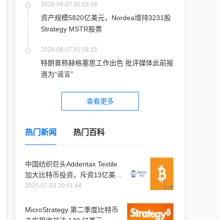
2026-08-07 02:16:18
资产规模5820亿美元，Nordea增持3231股
Strategy MSTR股票
2026-08-07 01:58:15
特朗普称赫格塞思工作出色 批评媒体此前报
道为“谣言”
查看更多
热门新闻
热门百科
中国纺织巨头Addentax Textile
加大比特币投资，斥资13亿美元
购入1.2万枚比特币
2025-07-03 20:01:44
MicroStrategy 第二季度比特币