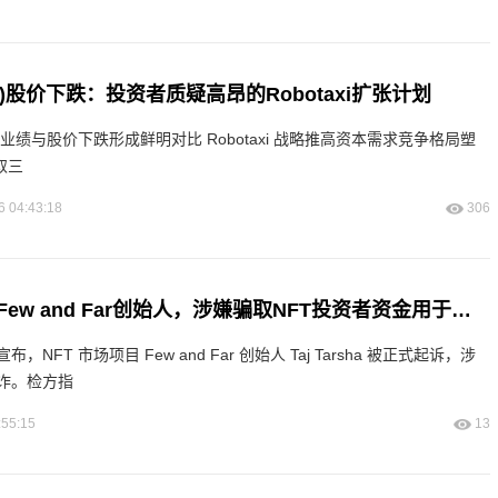
R)股价下跌：投资者质疑高昂的Robotaxi扩张计划
劲业绩与股价下跌形成鲜明对比 Robotaxi 战略推高资本需求竞争格局塑
取三
6 04:43:18
306
美国司法部起诉Few and Far创始人，涉嫌骗取NFT投资者资金用于个人享乐
NFT 市场项目 Few and Far 创始人 Taj Tarsha 被正式起诉，涉
诈。检方指
:55:15
13