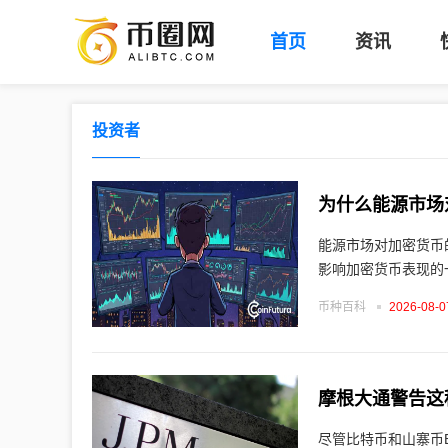
币
首页
资讯
圈
网
投资者
-
区
为什么能源市场
块
能源市场对加密货币的影响远超多数投
链
影响加密货币表现的
数
币种百科
2026-08-0
字
货
摩根大通警告这
币
尽管比特币和山寨币