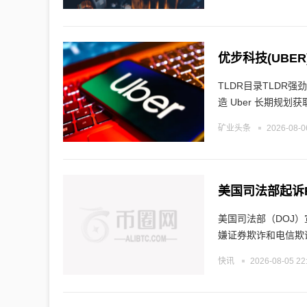
优步科技(UBE
TLDR目录TLDR强
造 Uber 长期规划获
矿业头条
2026-08-0
美国司法部（DOJ）宣布，
嫌证券欺诈和电信欺
快讯
2026-08-05 22