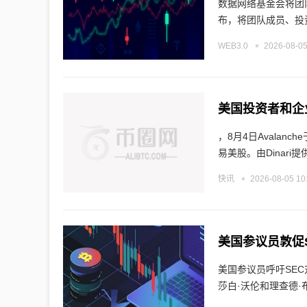
数据网络基金会将团
布，将团队成员、投
WEB3.0
2026-08-05
美国投资者和企业现
，8月4日Avalanc
易美股。由Dinari提
快讯
2026-08-05 10
美国参议员敦促
美国参议员呼吁SE
莎白·沃伦和理查德·