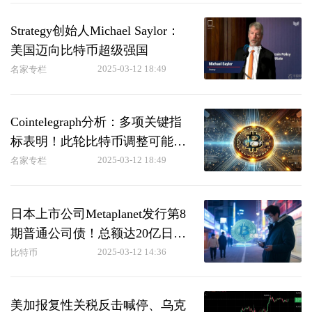
Strategy创始人Michael Saylor：
美国迈向比特币超级强国
2025-03-12 18:49
名家专栏
Cointelegraph分析：多项关键指
标表明！此轮比特币调整可能已
经结束
2025-03-12 18:49
名家专栏
日本上市公司Metaplanet发行第8
期普通公司债！总额达20亿日元
将购买比特币
2025-03-12 14:36
比特币
美加报复性关税反击喊停、乌克