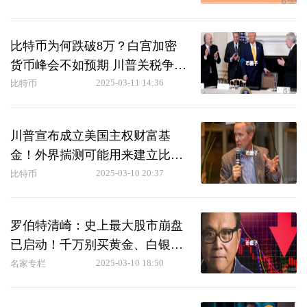
比特币为何跌破8万？白宫加密
货币峰会不如预期 川普关税争端
加剧衰退忧虑
2025-03-11 14:36
比特币
川普宣布成立美国主权财富基
金！外界揣测可能用来建立比特
币战略储备
2025-03-10 20:37
比特币
罗伯特清崎：史上最大股市崩盘
已启动！千万别买黄金、白银和
比特币ETF
2025-03-10 18:50
名家专栏