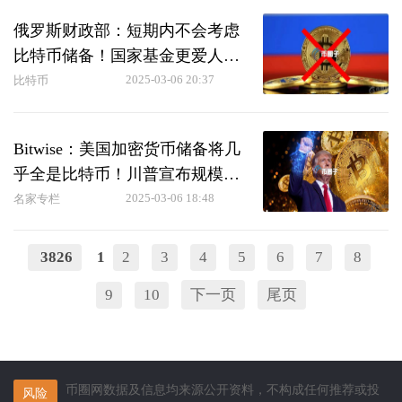
俄罗斯财政部：短期内不会考虑
比特币储备！国家基金更爱人民
币与黄金
2025-03-06 20:37
比特币
Bitwise：美国加密货币储备将几
乎全是比特币！川普宣布规模料
超市场预期
2025-03-06 18:48
名家专栏
3826
1
2
3
4
5
6
7
8
9
10
下一页
尾页
币圈网数据及信息均来源公开资料，不构成任何推荐或投
风险