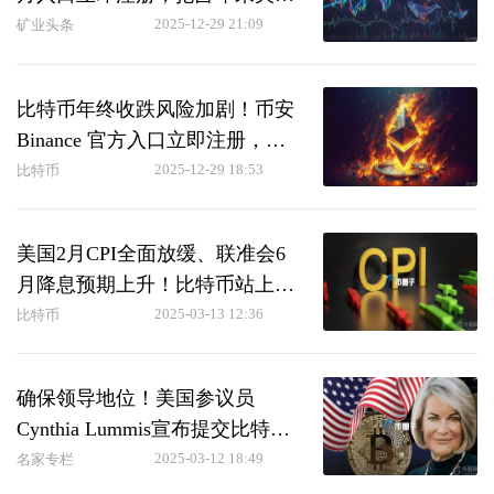
行情
2025-12-29 21:09
矿业头条
比特币年终收跌风险加剧！币安
Binance 官方入口立即注册，抢
占2026反弹先机
2025-12-29 18:53
比特币
美国2月CPI全面放缓、联准会6
月降息预期上升！比特币站上8.3
万美元
2025-03-13 12:36
比特币
确保领导地位！美国参议员
Cynthia Lummis宣布提交比特币
法案新版本
2025-03-12 18:49
名家专栏