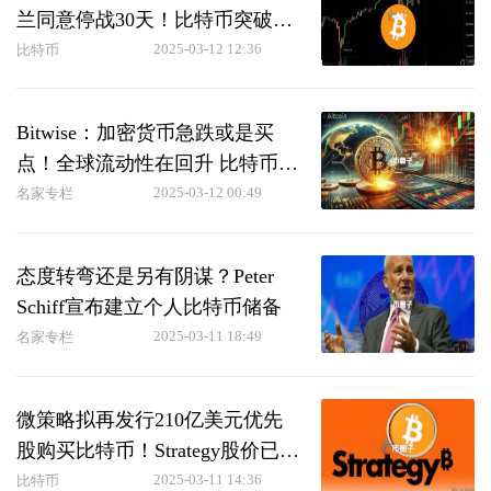
兰同意停战30天！比特币突破8.3
万美元
2025-03-12 12:36
比特币
Bitwise：加密货币急跌或是买
点！全球流动性在回升 比特币将
成最快赛马
2025-03-12 00:49
名家专栏
态度转弯还是另有阴谋？Peter
Schiff宣布建立个人比特币储备
2025-03-11 18:49
名家专栏
微策略拟再发行210亿美元优先
股购买比特币！Strategy股价已自
高点腰斩
2025-03-11 14:36
比特币