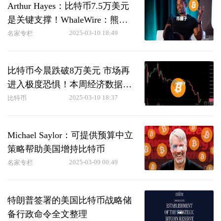
Arthur Hayes：比特币7.5万美元
是关键支撑！WhaleWire：熊市
已到来
2025-03-10 18:49
名家专栏
比特币今晨跌破8万美元 市场再
进入极度恐惧！本周经济数据焦
点一览
2025-03-10 18:37
比特币
Michael Saylor：可提供预算中立
策略帮助美国增持比特币
2025-03-09 00:49
名家专栏
特朗普签署的美国比特币战略储
备行政命令全文整理