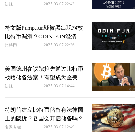
2025-03-07 22:43
法规
符文版Pump.fun疑被黑出现74枚
比特币漏洞？ODIN.FUN澄清：
已修复显示错误
2025-03-07 22:36
比特币
美国德州参议院抢先通过比特币
战略储备法案！有望成为全美首
例
2025-03-07 14:44
法规
特朗普建立比特币储备有法律面
上的隐忧？各国会开启储备吗？
2025-03-07 12:49
名家专栏