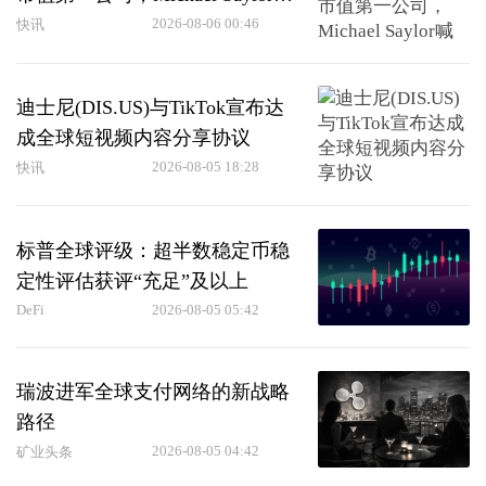
话“Think ₿igger”
2026-08-06 00:46
快讯
迪士尼(DIS.US)与TikTok宣布达
成全球短视频内容分享协议
2026-08-05 18:28
快讯
标普全球评级：超半数稳定币稳
定性评估获评“充足”及以上
DeFi
2026-08-05 05:42
瑞波进军全球支付网络的新战略
路径
2026-08-05 04:42
矿业头条