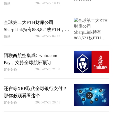
2026-07-29 19:19
快讯
全球第二大ETH财库公司
SharpLink持有888,521枚ETH，本
周获420枚ETH质押奖励
2026-07-29 04:43
快讯
阿联酋航空集成Crypto.com
Pay，支持全球航班预订
2026-07-28 21:58
矿业头条
还在等XRP取代全球银行支付？
那你必须看看这个
2026-07-28 20:45
矿业头条