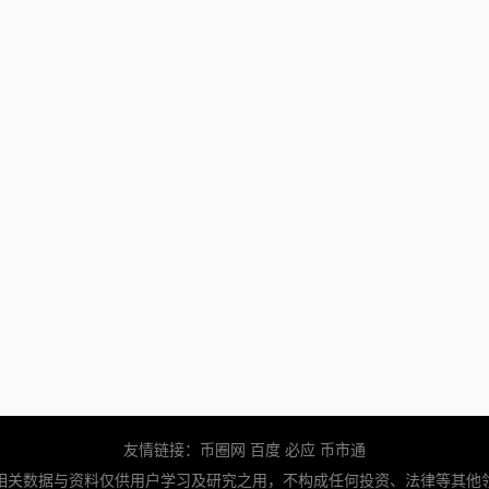
友情链接：
币圈网
百度
必应
币市通
相关数据与资料仅供用户学习及研究之用，不构成任何投资、法律等其他