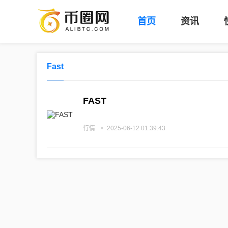
币
首页
资讯
圈
网
Fast
-
区
FAST
块
行情
2025-06-12 01:39:43
链
数
字
货
币