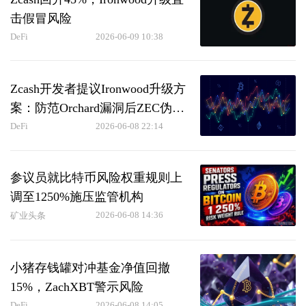
击假冒风险
DeFi
2026-06-09 10:38
Zcash开发者提议Ironwood升级方
案：防范Orchard漏洞后ZEC伪造
风险
DeFi
2026-06-08 22:14
参议员就比特币风险权重规则上
调至1250%施压监管机构
2026-06-08 14:36
矿业头条
小猪存钱罐对冲基金净值回撤
15%，ZachXBT警示风险
DeFi
2026-06-08 14:05