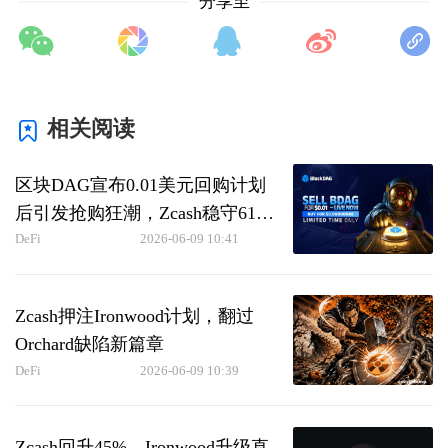
分享至
相关阅读
区块DAG宣布0.01美元回购计划
后引发抢购狂潮，Zcash稳守619
美元而波卡币大幅削减通胀
DeFi
2026-06-09 10:41
Zcash押注Ironwood计划，翻过
Orchard缺陷新篇章
DeFi
2026-06-09 10:39
Zcash回升45%，Ironwood升级直