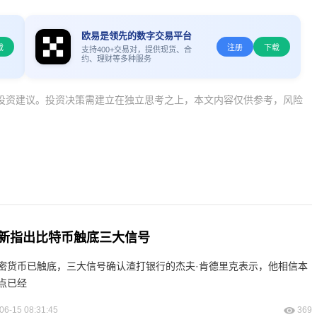
欧易是领先的数字交易平台
载
注册
下载
支持400+交易对，提供现货、合
约、理财等多种服务
投资建议。投资决策需建立在独立思考之上，本文内容仅供参考，风险
新指出比特币触底三大信号
密货币已触底，三大信号确认渣打银行的杰夫·肯德里克表示，他相信本
点已经
06-15 08:31:45
369