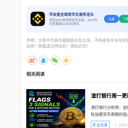
币安是全球货币交易所龙头
注册
下
提供200+种加密货币交易，24小时
交易量超过300亿美元
声明：文章不代表币圈网观点及立场，不构成本平台任何
自担！转载请注明出处！侵权必究！
相关阅读
渣打银行周一更
渣打银行分析师：加
轮加密货币周期的低
矿业头条
2026-