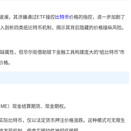
掀起波澜，其涉嫌通过ETF操控
比特币
价格的指控，进一步加剧了
ce深入剖析四类纸比特币机制，揭示其背后隐藏的价格操纵风险。
稀缺属性，但华尔街借助链下金融工具构建庞大的“纸比特币”市
价格。
CME）现金结算期货、现金期权。
实际比特币，仅以法定货币押注价格涨跌。这种模式可无限生
格发现机制，使真实稀缺性被彻底稀释。