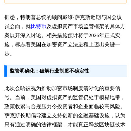
据悉，特朗普总统的顾问戴维·萨克斯近期与国会议
员会面，就
比特币
及虚拟资产市场监管框架的具体方
案展开深入讨论。相关措施预计将于2026年正式实
施，标志着美国在加密资产立法进程上迈出关键一
步。
监管明确化：破解行业制度不确定性
此次会晤被视为推动加密市场制度清晰化的重要信
号。当前，美国对虚拟资产的监管仍处于模糊地带，
政策收紧与合规压力令投资者和企业面临较高风险。
萨克斯长期倡导建立支持创新的金融基础设施，认为
只有通过明确的法律框架，才能真正释放区块链技术