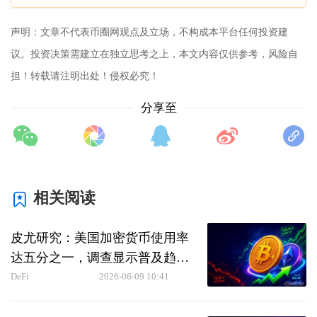
声明：文章不代表币圈网观点及立场，不构成本平台任何投资建
议。投资决策需建立在独立思考之上，本文内容仅供参考，风险自
担！转载请注明出处！侵权必究！
分享至
相关阅读
皮尤研究：美国加密货币使用率
达五分之一，调查显示普及趋势
增强
DeFi
2026-06-09 10:41