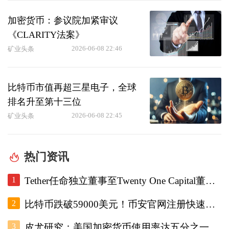
加密货币：参议院加紧审议
《CLARITY法案》
2026-06-08 22:46
矿业头条
比特币市值再超三星电子，全球
排名升至第十三位
2026-06-08 22:45
矿业头条
热门资讯
1
Tether任命独立董事至Twenty One Capital董事会，重设审计委员会。
2
比特币跌破59000美元！币安官网注册快速跟进底部研判
3
皮尤研究：美国加密货币使用率达五分之一，调查显示普及趋势增强