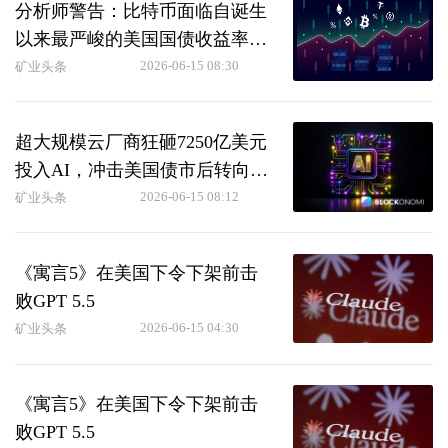
分析师警告：比特币面临自诞生
以来最严峻的美国国债收益率环
境
2026-06-15 08:30
矿业头条
超大规模云厂商狂砸7250亿美元
投入AI，冲击美国债市后转向全
球举债
2026-06-15 08:12
矿业头条
《寓言5》在美国下令下架前击
败GPT 5.5
2026-06-15 04:30
矿业头条
《寓言5》在美国下令下架前击
败GPT 5.5