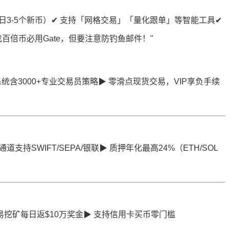
日3-5个新币）✔ 支持「网格交易」「量化跟单」等智能工具✔
百倍币必用Gate，但要注意防钓鱼邮件！"
系统含3000+专业交易员策略▶ 零滑点现货交易，VIP享负手续
支持SWIFT/SEPA/银联▶ 质押年化最高24%（ETH/SOL
 交易挖矿每日返$10万奖金▶ 支持信用卡买币零门槛