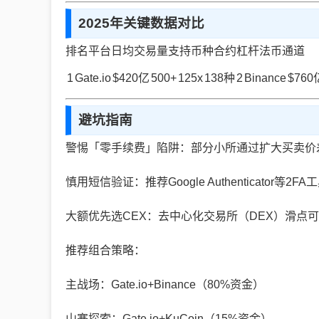
2025年关键数据对比
排名平台日均交易量支持币种合约杠杆法币通道
1
Gate.io
$420亿
500+
125x
138种
2
Binance
$760
避坑指南
警惕「零手续费」陷阱：部分小所通过扩大买卖价
慎用短信验证：推荐Google Authenticator等2FA
大额优先选CEX：去中心化交易所（DEX）滑点可
推荐组合策略：
主战场：Gate.io+Binance（80%资金）
山寨探索：Gate.io+KuCoin（15%资金）