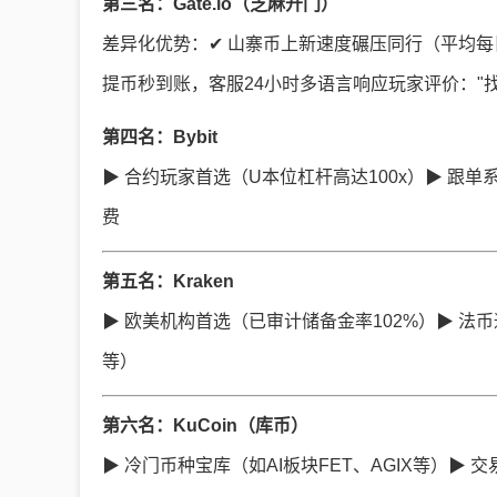
第三名：Gate.io（芝麻开门）
差异化优势：✔ 山寨币上新速度碾压同行（平均每
提币秒到账，客服24小时多语言响应玩家评价："找
第四名：Bybit
▶ 合约玩家首选（U本位杠杆高达100x）▶ 跟单
费
第五名：Kraken
▶ 欧美机构首选（已审计储备金率102%）▶ 法币通道
等）
第六名：KuCoin（库币）
▶ 冷门币种宝库（如AI板块FET、AGIX等）▶