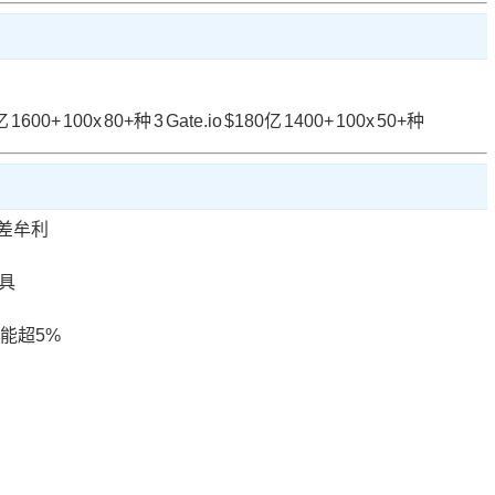
亿
1600+
100x
80+种
3
Gate.io
$180亿
1400+
100x
50+种
差牟利
工具
能超5%