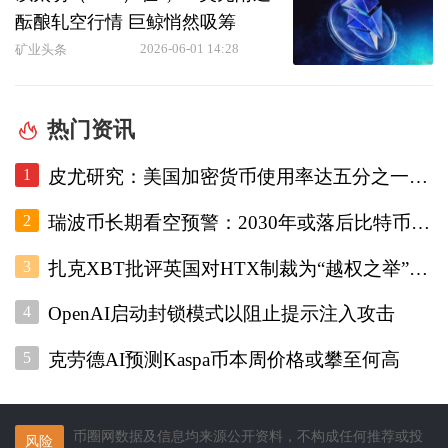
酝酿轧空行情 巨鲸悄然吸筹
2026-06-01 14:28
矿业头条
热门资讯
1
皮尤研究：美国加密货币使用率达五分之一，调查显示普及趋势增强
2
瑞波币长期看空预警：2030年或落后比特币45% 币安官网注册快速布局
3
扎克XBT批评英国对HTX制裁为“越权之举”，地址污染波及普通用户
4
OpenAI启动封锁模式以阻止提示注入攻击
5
克劳德AI预测Kaspa币本周价格或攀至何高
币圈网数据及信息均来源公开资料，不构成任何推荐或投
风险