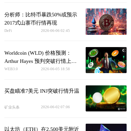
分析师：比特币暴跌50%或预示
2017式山寨币行情再现
DeFi
2026-06-06 02:45
Worldcoin (WLD) 价格预测：
Arthur Hayes 预判突破行情上看
10美元
WEB3.0
2026-06-05 18:58
买盘瞄准7美元 INJ突破行情升温
2026-06-02 07:06
矿业头条
以太坊（ETH）在2,500美元附近