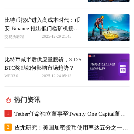
比特币挖矿进入高成本时代：币
安 Binance 推出低门槛矿机接入
通道，助力矿工稳赢哈希价格
2025-12-29 21:45
交易所教程
比特币减半后供应量腰斩，3.125
BTC奖励如何影响市场趋势？
WEB3.0
2025-12-24 05:13
热门资讯
1
Tether任命独立董事至Twenty One Capital董事会，重设审计委员会。
2
皮尤研究：美国加密货币使用率达五分之一，调查显示普及趋势增强