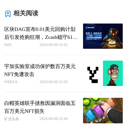
相关阅读
区块DAG宣布0.01美元回购计划
后引发抢购狂潮，Zcash稳守619
美元而波卡币大幅削减通胀
DeFi
2026-06-09 10:41
宇加实验室成功保护数百万美元
NFT免遭攻击
WEB3.0
2026-06-08 23:03
白帽英雄联手拯救因漏洞面临五
百万美元NFT损失
2026-06-08 22:48
矿业头条