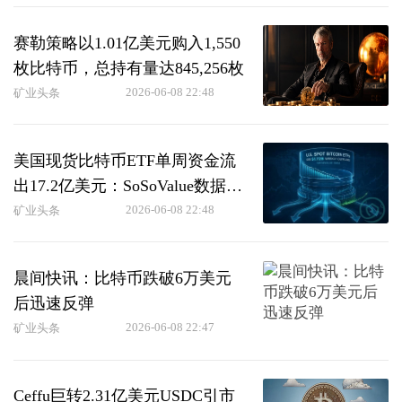
赛勒策略以1.01亿美元购入1,550
枚比特币，总持有量达845,256枚
2026-06-08 22:48
矿业头条
美国现货比特币ETF单周资金流
出17.2亿美元：SoSoValue数据显
示
2026-06-08 22:48
矿业头条
晨间快讯：比特币跌破6万美元
后迅速反弹
2026-06-08 22:47
矿业头条
Ceffu巨转2.31亿美元USDC引市