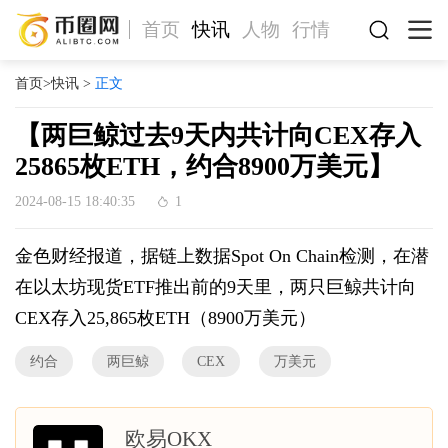
首页
快讯
人物
行情
首页
>
快讯
>
正文
【两巨鲸过去9天内共计向CEX存入
25865枚ETH，约合8900万美元】
2024-08-15 18:40:35
1
金色财经报道，据链上数据Spot On Chain检测，在潜
在以太坊现货ETF推出前的9天里，两只巨鲸共计向
CEX存入25,865枚ETH（8900万美元）
约合
两巨鲸
CEX
万美元
欧易OKX