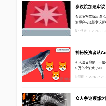
参议院加速审议
参议院将重新启动《
治博弈与道德争议影
矿业头条
2026-01-0
神秘投资者从Co
引人注目的是，一位不知名
5 万亿个柴犬 (SHI
比特币
2025-07-24 
众人争论顶部之