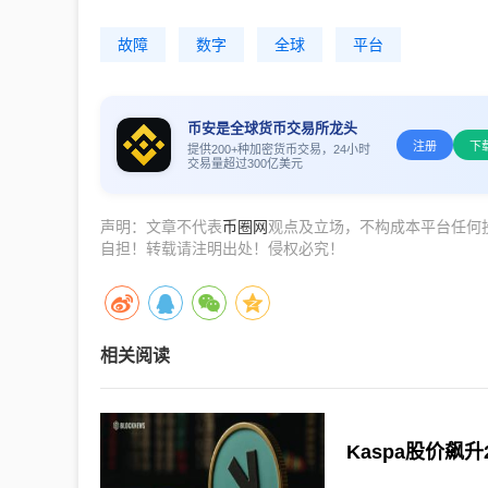
故障
数字
全球
平台
币安是全球货币交易所龙头
注册
下
提供200+种加密货币交易，24小时
交易量超过300亿美元
声明：文章不代表
币圈网
观点及立场，不构成本平台任何
自担！转载请注明出处！侵权必究！
相关阅读