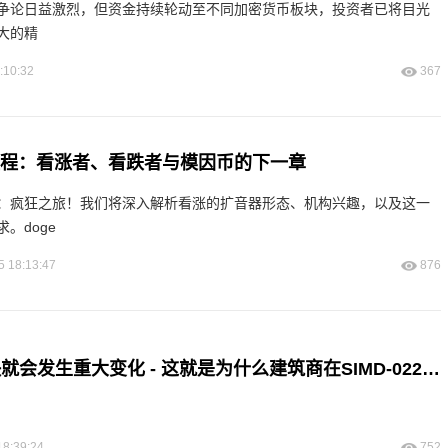
争论日益激烈，但资金持续轮动至不同加密货币板块，投资者已将目光
大的精
:10:32
367
年征程：看涨者、看跌者与模因币的下一章
025 展望：疯狂之旅！我们将深入解析看涨的扩音器形态、机构兴趣，以及这一
。doge
5 18:13:47
876
Solana可能很快就会发生重大变化 - 这就是为什么建筑商在SIMD-0228上奔波的原因
18:39:24
752