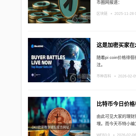
币圈网报道：
区块链
2025-11-28 
这是加密买家在
随着pi coin价
注。
币种百科
2026-02-0
比特币今日价格
由此可见大家的理财
埋。而今天币特小编
WEB3.0
2026-02-06