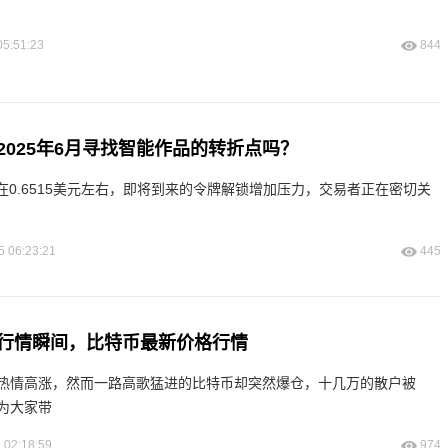
05:51:23
844
2025年6月寻找智能作品的转折点吗？
格徘徊在0.6515美元左右，即将到来的令牌解锁增加压力，交易者正在密切关
5 06:23:21
445
行情瞬间，比特币最新价格行情
热情高涨，然而一路高歌猛进的比特币却突然爆仓，十几万的散户被
为大家带
 02:18:59
974