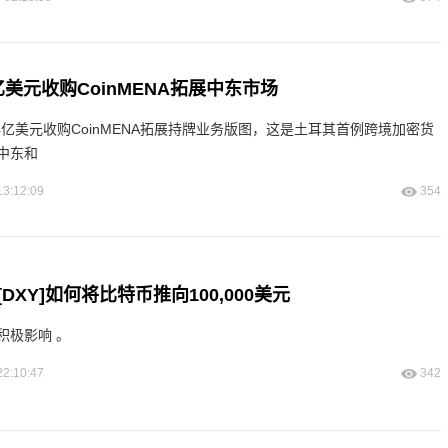
.4亿美元收购CoinMENA拓展中东市场
2.4亿美元收购CoinMENA拓展持牌业务版图，这是土耳其首例跨境加密货
中东和
13:12:09
354
DXY]如何将比特币推向100,000美元
积极影响 。
22:10:47
342