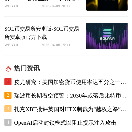
WEB3.0
2026-04-09 20:17
SOL币交易所安卓版-SOL币交易
所安卓版官方下载
WEB3.0
2026-04-08 15:11
热门资讯
1
皮尤研究：美国加密货币使用率达五分之一，调查显示普及趋势增强
2
瑞波币长期看空预警：2030年或落后比特币45% 币安官网注册快速布局
3
扎克XBT批评英国对HTX制裁为“越权之举”，地址污染波及普通用户
4
OpenAI启动封锁模式以阻止提示注入攻击