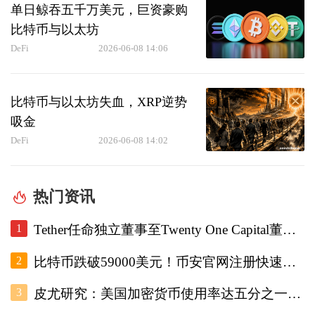
单日鲸吞五千万美元，巨资豪购
比特币与以太坊
DeFi
2026-06-08 14:06
比特币与以太坊失血，XRP逆势
吸金
DeFi
2026-06-08 14:02
热门资讯
1
Tether任命独立董事至Twenty One Capital董事会，重设审计委员会。
2
比特币跌破59000美元！币安官网注册快速跟进底部研判
3
皮尤研究：美国加密货币使用率达五分之一，调查显示普及趋势增强