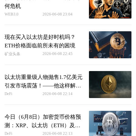
何危机
WEB3.0
2026-06-08 23:04
现在买入以太坊是好时机吗？
ETH价格面临前所未有的困境
2026-06-08 22:45
矿业头条
以太坊重量级人物抛售1.7亿美元
引发市场震荡！——他这样解释
ETH下跌原因！
DeFi
2026-06-08 22:14
今日（6月8日）加密货币价格预
测：XRP、以太坊（ETH）及狗
狗币（DOGE）
DeFi
2026-06-08 22:13