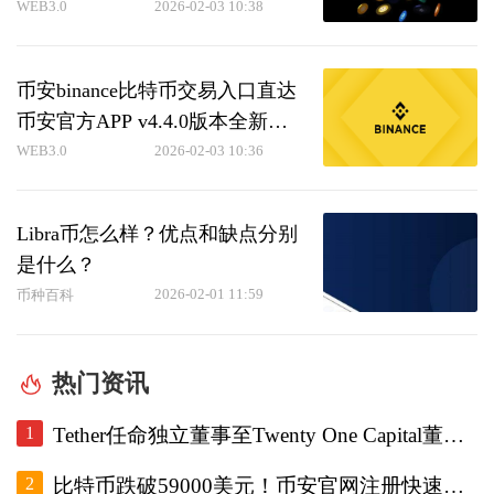
WEB3.0
2026-02-03 10:38
币安binance比特币交易入口直达
币安官方APP v4.4.0版本全新发
布
WEB3.0
2026-02-03 10:36
Libra币怎么样？优点和缺点分别
是什么？
2026-02-01 11:59
币种百科
热门资讯
1
Tether任命独立董事至Twenty One Capital董事会，重设审计委员会。
2
比特币跌破59000美元！币安官网注册快速跟进底部研判