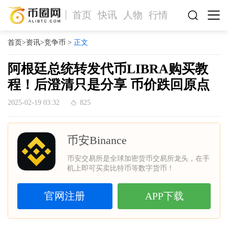
首页
快讯
人物
行情
首页
>
资讯
>
竞争币
>
正文
阿根廷总统转发代币LIBRA购买教
程！后澄清只是分享 币价跌回原点
2025-02-19 03:32
825
币安Binance
币安交易所是全球加密货币交易所龙头，在手
机上即可买卖比特币等数字货币！
官网注册
APP下载