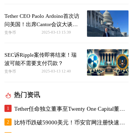
Tether CEO Paolo Ardoino首次访
问美国！出席Cantor会议大谈
USDT
2025-03-13 15:39
竞争币
SEC诉Ripple案传即将结束！瑞
波可能不需要支付罚款？
2025-03-13 12:40
竞争币
热门资讯
1
Tether任命独立董事至Twenty One Capital董事会，重设审计委员会。
2
比特币跌破59000美元！币安官网注册快速跟进底部研判