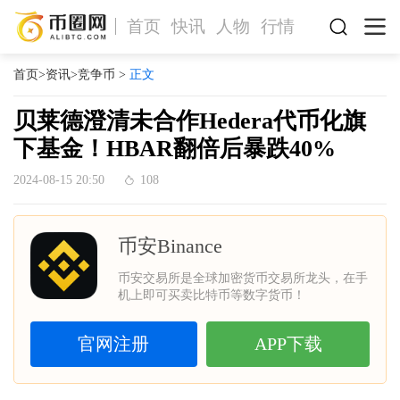
首页
快讯
人物
行情
首页
>
资讯
>
竞争币
>
正文
贝莱德澄清未合作Hedera代币化旗
下基金！HBAR翻倍后暴跌40%
2024-08-15 20:50
108
币安Binance
币安交易所是全球加密货币交易所龙头，在手
机上即可买卖比特币等数字货币！
官网注册
APP下载