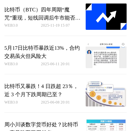
比特币（BTC）四年周期“魔
咒”重现，短线回调后牛市能否持
续？一文详解
WEB3.0
2025-11-19 15:07
5月17日比特币暴跌近13%，合约
交易虽火但风险大
WEB3.0
2025-06-11 20:01
比特币又暴跌！4 日跌超 23％，
近 3 个月下跌周期已至？
WEB3.0
2025-06-08 20:01
周小川谈数字货币好处？比特币