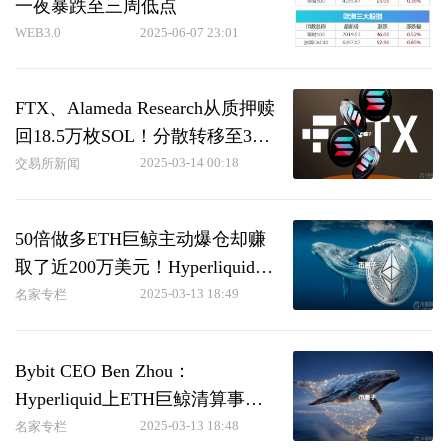
一夜暴跌至三周低点
WEB3.0
2025-06-07 23:01
FTX、Alameda Research从质押赎
回18.5万枚SOL！分散转移至38
个钱包
2025-03-14 00:18
交易所新闻
50倍做多ETH巨鲸主动爆仓却赚
取了近200万美元！Hyperliquid损
失400万
2025-03-13 18:49
名家专栏
Bybit CEO Ben Zhou：
Hyperliquid上ETH巨鲸清算事件
显示DEX高杠杆风险
2025-03-13 18:48
名家专栏