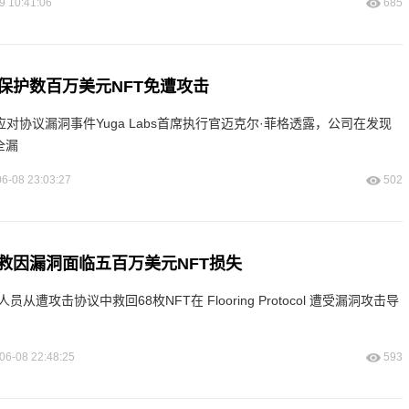
9 10:41:06
685
保护数百万美元NFT免遭攻击
介入应对协议漏洞事件Yuga Labs首席执行官迈克尔·菲格透露，公司在发现
全漏
6-08 23:03:27
502
救因漏洞面临五百万美元NFT损失
发人员从遭攻击协议中救回68枚NFT在 Flooring Protocol 遭受漏洞攻击导
06-08 22:48:25
593