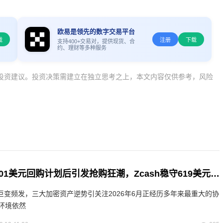
欧易是领先的数字交易平台
载
注册
下载
支持400+交易对，提供现货、合
约、理财等多种服务
投资建议。投资决策需建立在独立思考之上，本文内容仅供参考，风险
区块DAG宣布0.01美元回购计划后引发抢购狂潮，Zcash稳守619美元而波卡币大幅削减通胀
层巨变频发，三大加密资产逆势引关注2026年6月正经历多年来最重大的协
环境依然