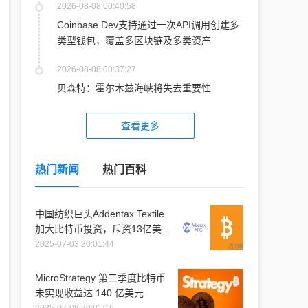
2026-08-08 00:40:58
Coinbase Dev支持通过一次API调用创建多
类型钱包，覆盖多区块链及多类资产
2026-08-08 00:37:27
贝森特：霍尔木兹海峡将失去重要性
查看更多
热门新闻
热门百科
中国纺织巨头Addentax Textile
加大比特币投资，斥资13亿美元
购入1.2万枚比特币
2025-07-03 20:01:44
MicroStrategy 第二季度比特币
未实现收益达 140 亿美元