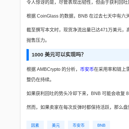
令人惊讶的是，尽管表现出韧性，但由于获利回吐压
根据 CoinGlass 的数据，BNB 在过去七
截至撰写本文时，现货净流出量已达471万美元，
抛售压力。
1000 美元可以实现吗？
根据 AMBCrypto 的分析，
币安币
在采用率和链上
整仍在持续。
如果获利回吐的势头冷却下来，BNB 可能会收复 88
然而，如果卖家在每次反弹时都保持活跃，那么盘整
因素
美元
币安币
BNB