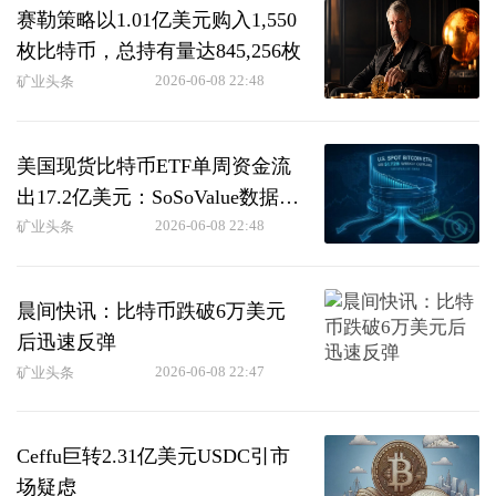
赛勒策略以1.01亿美元购入1,550
枚比特币，总持有量达845,256枚
2026-06-08 22:48
矿业头条
美国现货比特币ETF单周资金流
出17.2亿美元：SoSoValue数据显
示
2026-06-08 22:48
矿业头条
晨间快讯：比特币跌破6万美元
后迅速反弹
2026-06-08 22:47
矿业头条
Ceffu巨转2.31亿美元USDC引市
场疑虑