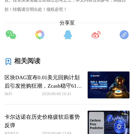
担！转载请注明出处！侵权必究！
分享至
相关阅读
区块DAG宣布0.01美元回购计划
后引发抢购狂潮，Zcash稳守619
美元而波卡币大幅削减通胀
DeFi
2026-06-09 10:41
卡尔达诺在历史价格疲软后蓄势
反弹
WEB3.0
2026-06-08 23:04