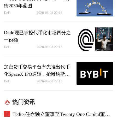
街2030年蓝图
DeFi
2026-06-08 22:13
Ondo现已掌控代币化市场四分之
一份额
DeFi
2026-06-08 22:13
加密货币交易平台率先推出代币
化SpaceX IPO通道，抢滩纳斯达
克历史性上市前夜
DeFi
2026-06-08 22:13
热门资讯
1
Tether任命独立董事至Twenty One Capital董事会，重设审计委员会。