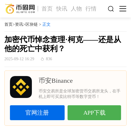
首页
快讯
人物
行情
首页
>
资讯
>
区块链
>
正文
加密代币悼念查理·柯克——还是从
他的死亡中获利？
2025-09-12 16:29
836
币安Binance
币安交易所是全球加密货币交易所龙头，在手
机上即可买卖比特币等数字货币！
官网注册
APP下载