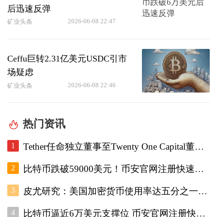
后迅速反弹
2026-06-08 22:47
矿业头条
Ceffu巨转2.31亿美元USDC引市
场疑虑
2026-06-08 22:46
矿业头条
热门资讯
1
Tether任命独立董事至Twenty One Capital董事会，重设审计委员会。
2
比特币跌破59000美元！币安官网注册快速跟进底部研判
3
皮尤研究：美国加密货币使用率达五分之一，调查显示普及趋势增强
4
比特币逼近6万美元支撑位 币安官网注册快速接入实时行情