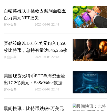
白帽英雄联手拯救因漏洞面临五
百万美元NFT损失
2026-06-08 22:48
矿业头条
赛勒策略以1.01亿美元购入1,550
枚比特币，总持有量达845,256枚
2026-06-08 22:48
矿业头条
美国现货比特币ETF单周资金流
出17.2亿美元：SoSoValue数据显
示
2026-06-08 22:48
矿业头条
晨间快讯：比特币跌破6万美元