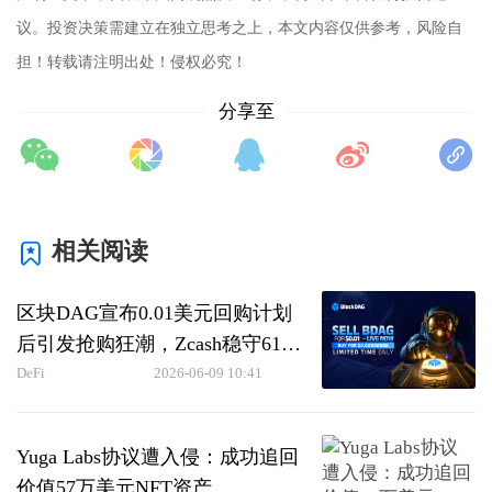
议。投资决策需建立在独立思考之上，本文内容仅供参考，风险自
担！转载请注明出处！侵权必究！
分享至
相关阅读
区块DAG宣布0.01美元回购计划
后引发抢购狂潮，Zcash稳守619
美元而波卡币大幅削减通胀
DeFi
2026-06-09 10:41
Yuga Labs协议遭入侵：成功追回
价值57万美元NFT资产